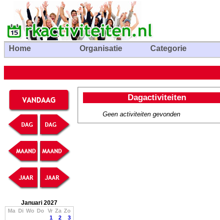
Home
Organisatie
Categorie
Dagactiviteiten
Geen activiteiten gevonden
Januari 2027
Ma
Di
Wo
Do
Vr
Za
Zo
1
2
3