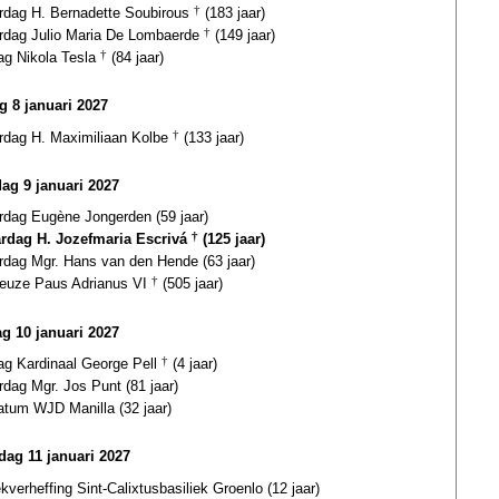
ardag H. Bernadette Soubirous
†
(183 jaar)
ardag Julio Maria De Lombaerde
†
(149 jaar)
ag Nikola Tesla
†
(84 jaar)
ag 8 januari 2027
ardag H. Maximiliaan Kolbe
†
(133 jaar)
dag 9 januari 2027
ardag Eugène Jongerden (59 jaar)
ardag H. Jozefmaria Escrivá
†
(125 jaar)
ardag Mgr. Hans van den Hende (63 jaar)
euze Paus Adrianus VI
†
(505 jaar)
g 10 januari 2027
dag Kardinaal George Pell
†
(4 jaar)
rdag Mgr. Jos Punt (81 jaar)
atum WJD Manilla (32 jaar)
ag 11 januari 2027
ekverheffing Sint-Calixtusbasiliek Groenlo (12 jaar)