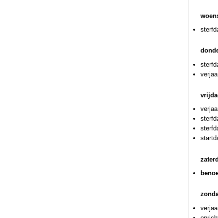
woens
sterf
donde
sterf
verjaa
vrijd
verja
sterf
sterf
start
zater
benoe
zonda
verja
oprich