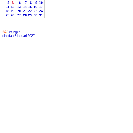
4
5
6
7
8
9
10
11
12
13
14
15
16
17
18
19
20
21
22
23
24
25
26
27
28
29
30
31
lezingen
dinsdag 5 januari 2027