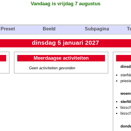
Vandaag is vrijdag 7 augustus
Preset
Beeld
Subpagina
T
dinsdag 5 januari 2027
Meerdaagse activiteiten
dinsd
Geen activiteiten gevonden
sterf
priest
woens
sterf
bissc
bissc
donde