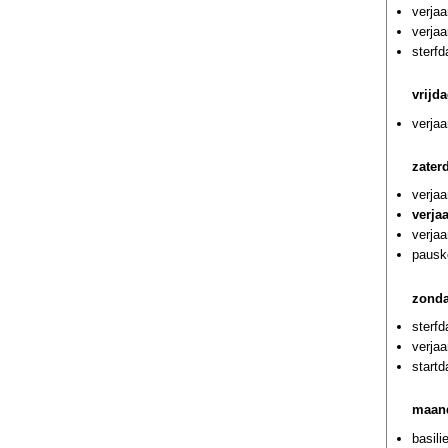
verja
verja
sterfd
vrijd
verja
zater
verja
verja
verja
pausk
zonda
sterf
verjaa
startd
maand
basili