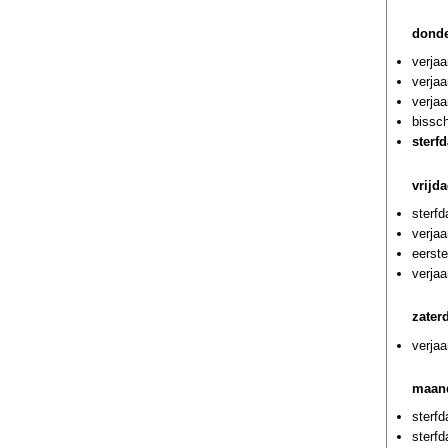
donde
verjaa
verjaa
verjaa
bissc
sterf
vrijd
sterf
verja
eerst
verjaa
zater
verjaa
maand
sterfd
sterf