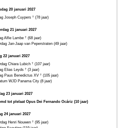
dag 20 januari 2027
dag Joseph Cuypers
†
(78 jaar)
rdag 21 januari 2027
dag Alfie Lambe
†
(68 jaar)
rdag Jan-Jaap van Peperstraten (49 jaar)
ag 22 januari 2027
ardag Chiara Lubich
†
(107 jaar)
dag Elias Leyds
†
(3 jaar)
dag Paus Benedictus XV
†
(105 jaar)
datum WJD Panama City (8 jaar)
dag 23 januari 2027
md tot plelaat Opus Dei Fernando Ocáriz (10 jaar)
g 24 januari 2027
ardag Henri Nouwen
†
(95 jaar)
ting Scouting (119 jaar)