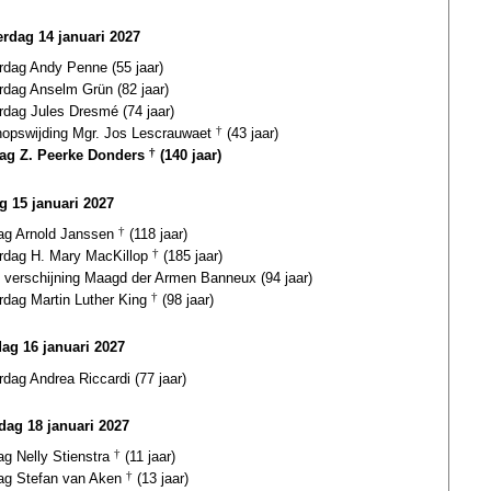
rdag 14 januari 2027
rdag Andy Penne (55 jaar)
rdag Anselm Grün (82 jaar)
rdag Jules Dresmé (74 jaar)
hopswijding Mgr. Jos Lescrauwaet
†
(43 jaar)
dag Z. Peerke Donders
†
(140 jaar)
ag 15 januari 2027
dag Arnold Janssen
†
(118 jaar)
ardag H. Mary MacKillop
†
(185 jaar)
e verschijning Maagd der Armen Banneux (94 jaar)
rdag Martin Luther King
†
(98 jaar)
dag 16 januari 2027
rdag Andrea Riccardi (77 jaar)
ag 18 januari 2027
ag Nelly Stienstra
†
(11 jaar)
dag Stefan van Aken
†
(13 jaar)