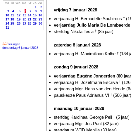
Ma
Di
Wo
Do
Vr
Za
Zo
1
2
vrijdag 7 januari 2028
3
4
5
6
7
8
9
10
11
12
13
14
15
16
verjaardag H. Bernadette Soubirous
†
(18
17
18
19
20
21
22
23
24
25
26
27
28
29
30
verjaardag Julio Maria De Lombaerd
31
sterfdag Nikola Tesla
†
(85 jaar)
zaterdag 8 januari 2028
lezingen
donderdag 6 januari 2028
verjaardag H. Maximiliaan Kolbe
†
(134 j
zondag 9 januari 2028
verjaardag Eugène Jongerden (60 jaar
verjaardag H. Jozefmaria Escrivá
†
(126 
verjaardag Mgr. Hans van den Hende (64
pauskeuze Paus Adrianus VI
†
(506 jaar
maandag 10 januari 2028
sterfdag Kardinaal George Pell
†
(5 jaar)
verjaardag Mgr. Jos Punt (82 jaar)
startdatum WJD Manilla (33 jaar)