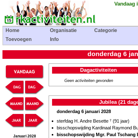
Vandaag i
Home
Organisatie
Categorie
Toevoegen
Info
donderdag 6 jan
Dagactiviteiten
Geen activiteiten gevonden
Jubilea (21 dag
donderdag 6 januari 2028
sterfdag H. Andre Besette
†
(91 jaar)
bisschopswijding Kardinaal Raymond Bur
bisschopswijding Mgr. Paul Tschang I
Januari 2028