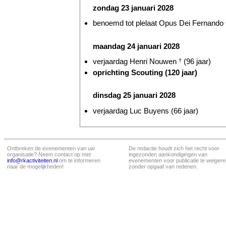
zondag 23 januari 2028
benoemd tot plelaat Opus Dei Fernando O
maandag 24 januari 2028
verjaardag Henri Nouwen
†
(96 jaar)
oprichting Scouting (120 jaar)
dinsdag 25 januari 2028
verjaardag Luc Buyens (66 jaar)
Ontbreken de evenementen van uw
De redactie houdt zich het recht voor
organisatie? Neem contact op met
ingezonden aankondigingen van
info@rkactiviteiten.nl
om te informeren
evenementen voor publicatie te weigere
naar de mogelijkheden!
zonder opgaaf van redenen.