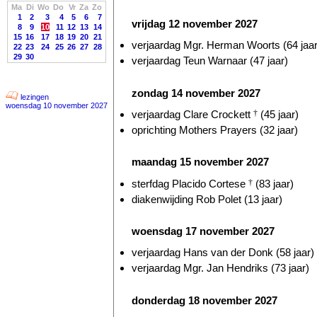
Ma
Di
Wo
Do
Vr
Za
Zo
1
2
3
4
5
6
7
vrijdag 12 november 2027
8
9
10
11
12
13
14
15
16
17
18
19
20
21
verjaardag Mgr. Herman Woorts (64 jaar
22
23
24
25
26
27
28
29
30
verjaardag Teun Warnaar (47 jaar)
zondag 14 november 2027
lezingen
woensdag 10 november 2027
verjaardag Clare Crockett
†
(45 jaar)
oprichting Mothers Prayers (32 jaar)
maandag 15 november 2027
sterfdag Placido Cortese
†
(83 jaar)
diakenwijding Rob Polet (13 jaar)
woensdag 17 november 2027
verjaardag Hans van der Donk (58 jaar)
verjaardag Mgr. Jan Hendriks (73 jaar)
donderdag 18 november 2027