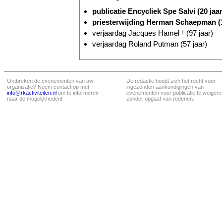
publicatie Encycliek Spe Salvi (20 jaar
priesterwijding Herman Schaepman (
verjaardag Jacques Hamel
†
(97 jaar)
verjaardag Roland Putman (57 jaar)
Ontbreken de evenementen van uw
De redactie houdt zich het recht voor
organisatie? Neem contact op met
ingezonden aankondigingen van
info@rkactiviteiten.nl
om te informeren
evenementen voor publicatie te weigere
naar de mogelijkheden!
zonder opgaaf van redenen.