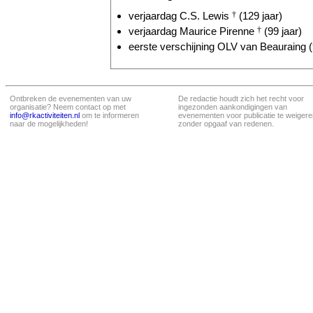
verjaardag C.S. Lewis
†
(129 jaar)
verjaardag Maurice Pirenne
†
(99 jaar)
eerste verschijning OLV van Beauraing (
Ontbreken de evenementen van uw
De redactie houdt zich het recht voor
organisatie? Neem contact op met
ingezonden aankondigingen van
info@rkactiviteiten.nl
om te informeren
evenementen voor publicatie te weigere
naar de mogelijkheden!
zonder opgaaf van redenen.