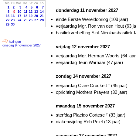
Ma
Di
Wo
Do
Vr
Za
Zo
1
2
3
4
5
6
7
donderdag 11 november 2027
8
9
10
11
12
13
14
15
16
17
18
19
20
21
einde Eerste Wereldoorlog (109 jaar)
22
23
24
25
26
27
28
29
30
verjaardag Mgr. Ron van den Hout (63 ja
basiliekverheffing Sint-Nicolaasbasiliek I
lezingen
dinsdag 9 november 2027
vrijdag 12 november 2027
verjaardag Mgr. Herman Woorts (64 jaar
verjaardag Teun Warnaar (47 jaar)
zondag 14 november 2027
verjaardag Clare Crockett
†
(45 jaar)
oprichting Mothers Prayers (32 jaar)
maandag 15 november 2027
sterfdag Placido Cortese
†
(83 jaar)
diakenwijding Rob Polet (13 jaar)
woensdag 17 november 2027