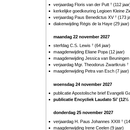
verjaardag Floris van der Putt
†
(112 jaar
kerkelijke goedkeuring Legioen Kleine Zie
verjaardag Paus Benedictus XV
†
(173 j
diakenwijding Régis de la Haye (29 jaar)
maandag 22 november 2027
sterfdag C.S. Lewis
†
(64 jaar)
maagdenwijding Eliane Popa (12 jaar)
maagdenwijding Jessica van Beuningen (
verjaardag Mgr. Theodorus Zwartkruis
†
maagdenwijding Petra van Esch (7 jaar)
woensdag 24 november 2027
publicatie Apostolische brief Evangelii G
publicatie Encycliek Laudato Si' (12½ 
donderdag 25 november 2027
verjaardag H. Paus Johannes XXIII
†
(14
maagdenwijding Irene Ceelen (9 jaar)