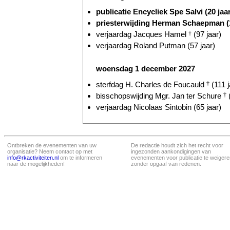
publicatie Encycliek Spe Salvi (20 jaa
priesterwijding Herman Schaepman (
verjaardag Jacques Hamel
†
(97 jaar)
verjaardag Roland Putman (57 jaar)
woensdag 1 december 2027
sterfdag H. Charles de Foucauld
†
(111 j
bisschopswijding Mgr. Jan ter Schure
†
(
verjaardag Nicolaas Sintobin (65 jaar)
Ontbreken de evenementen van uw
De redactie houdt zich het recht voor
organisatie? Neem contact op met
ingezonden aankondigingen van
info@rkactiviteiten.nl
om te informeren
evenementen voor publicatie te weigere
naar de mogelijkheden!
zonder opgaaf van redenen.