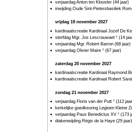
verjaardag Anton ten Klooster (44 jaar)
inwijding Oude Sint-Pietersbasiliek Rom
vrijdag 19 november 2027
kardinaalscreatie Kardinaal Jozef De Kes
sterfdag Mgr. Jos Lescrauwaet
†
(14 jaa
verjaardag Mgr. Robert Barron (68 jaar)
verjaardag Olivier Maire
†
(67 jaar)
zaterdag 20 november 2027
kardinaalscreatie Kardinaal Raymond Bu
kardinaalscreatie Kardinaal Robert Sarah
zondag 21 november 2027
verjaardag Floris van der Putt
†
(112 jaar
kerkelijke goedkeuring Legioen Kleine Zi
verjaardag Paus Benedictus XV
†
(173 j
diakenwijding Régis de la Haye (29 jaar)