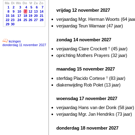
Ma
Di
Wo
Do
Vr
Za
Zo
1
2
3
4
5
6
7
vrijdag 12 november 2027
8
9
10
11
12
13
14
15
16
17
18
19
20
21
verjaardag Mgr. Herman Woorts (64 jaa
22
23
24
25
26
27
28
29
30
verjaardag Teun Warnaar (47 jaar)
zondag 14 november 2027
lezingen
donderdag 11 november 2027
verjaardag Clare Crockett
†
(45 jaar)
oprichting Mothers Prayers (32 jaar)
maandag 15 november 2027
sterfdag Placido Cortese
†
(83 jaar)
diakenwijding Rob Polet (13 jaar)
woensdag 17 november 2027
verjaardag Hans van der Donk (58 jaar)
verjaardag Mgr. Jan Hendriks (73 jaar)
donderdag 18 november 2027