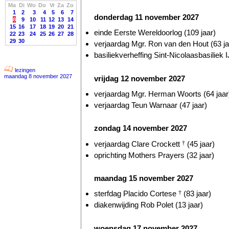
Ma
Di
Wo
Do
Vr
Za
Zo
1
2
3
4
5
6
7
donderdag 11 november 2027
8
9
10
11
12
13
14
15
16
17
18
19
20
21
einde Eerste Wereldoorlog (109 jaar)
22
23
24
25
26
27
28
29
30
verjaardag Mgr. Ron van den Hout (63 ja
basiliekverheffing Sint-Nicolaasbasiliek I
lezingen
maandag 8 november 2027
vrijdag 12 november 2027
verjaardag Mgr. Herman Woorts (64 jaar
verjaardag Teun Warnaar (47 jaar)
zondag 14 november 2027
verjaardag Clare Crockett
†
(45 jaar)
oprichting Mothers Prayers (32 jaar)
maandag 15 november 2027
sterfdag Placido Cortese
†
(83 jaar)
diakenwijding Rob Polet (13 jaar)
woensdag 17 november 2027