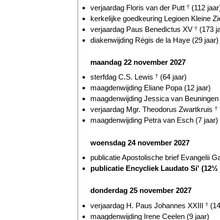
verjaardag Floris van der Putt
†
(112 jaar
kerkelijke goedkeuring Legioen Kleine Zie
verjaardag Paus Benedictus XV
†
(173 j
diakenwijding Régis de la Haye (29 jaar)
maandag 22 november 2027
sterfdag C.S. Lewis
†
(64 jaar)
maagdenwijding Eliane Popa (12 jaar)
maagdenwijding Jessica van Beuningen (
verjaardag Mgr. Theodorus Zwartkruis
†
maagdenwijding Petra van Esch (7 jaar)
woensdag 24 november 2027
publicatie Apostolische brief Evangelii G
publicatie Encycliek Laudato Si' (12½ 
donderdag 25 november 2027
verjaardag H. Paus Johannes XXIII
†
(14
maagdenwijding Irene Ceelen (9 jaar)