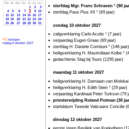
Ma
Di
Wo
Do
Vr
Za
Zo
sterfdag Mgr. Frans Schraven
†
(90 jaa
1
2
3
4
5
6
7
8
9
10
sterfdag Paus Pius XII
†
(69 jaar)
11
12
13
14
15
16
17
18
19
20
21
22
23
24
25
26
27
28
29
30
31
zondag 10 oktober 2027
zaligverklaring Carlo Acutis
†
(7 jaar)
verjaardag Eugen Graas (69 jaar)
lezingen
vrijdag 8 oktober 2027
sterfdag H. Daniele Comboni
†
(146 jaar)
heiligverklaring H. Maximiliaan Kolbe
†
(4
gedachtenis Slag bij Tours (1295 jaar)
maandag 11 oktober 2027
heiligverklaring H. Damiaan van Moloka
heiligverklaring H. Edith Stein
†
(29 jaar)
verjaardag Kardinaal Peter Turkson (79 j
priesterwijding Roland Putman (30 jaa
startdatum Tweede Vaticaans Concilie (6
dinsdag 12 oktober 2027
eerste steen Basiliek van Koekelberg (12