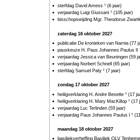
sterfdag David Amess
†
(6 jaar)
verjaardag Luigi Giussani
†
(105 jaar)
bisschopswijding Mgr. Theodorus Zwart
zaterdag 16 oktober 2027
publicatie De kronieken van Narnia (77 j
pauskeuze H. Paus Johannes Paulus II
verjaardag Jessica van Beuningen (59 ja
verjaardag Norbert Schnell (65 jaar)
sterfdag Samuel Paty
†
(7 jaar)
zondag 17 oktober 2027
heiligverklaring H. Andre Besette
†
(17 ja
heiligverklaring H. Mary MacKillop
†
(17 
verjaardag Luc Terlinden (59 jaar)
verjaardag Paus Johannes Paulus I
†
(11
maandag 18 oktober 2027
basiliekverheffing Basiliek OLV Tenhem