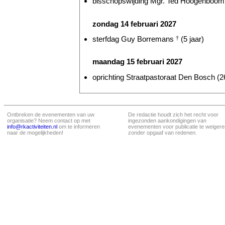
bisschopswijding Mgr. Ted Hoogenboom 
zondag 14 februari 2027
sterfdag Guy Borremans
†
(5 jaar)
maandag 15 februari 2027
oprichting Straatpastoraat Den Bosch (26
Ontbreken de evenementen van uw
De redactie houdt zich het recht voor
organisatie? Neem contact op met
ingezonden aankondigingen van
info@rkactiviteiten.nl
om te informeren
evenementen voor publicatie te weigere
naar de mogelijkheden!
zonder opgaaf van redenen.