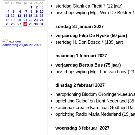
Ma
Di
Wo
Do
Vr
Za
Zo
sterfdag Gianluca Firetti
†
(12 jaar)
1
2
3
4
5
6
7
8
9
10
bisschopswijding Mgr. Wim De Bekker
†
11
12
13
14
15
16
17
18
19
20
21
22
23
24
25
26
27
28
29
30
31
zondag 31 januari 2027
verjaardag Filip De Rycke (50 jaar)
sterfdag H. Don Bosco
†
(139 jaar)
lezingen
donderdag 28 januari 2027
maandag 1 februari 2027
verjaardag Bertus Bus (75 jaar)
bisschopswijding Mgr. Luc van Looy (23 
dinsdag 2 februari 2027
heroprichting Bisdom Groningen-Leeuwar
oprichting Geloof en Licht Nederland (35 
kardinaalscreatie Kardinaal Godfried D
oprichting Radio Maria Nederland (19 jaa
woensdag 3 februari 2027