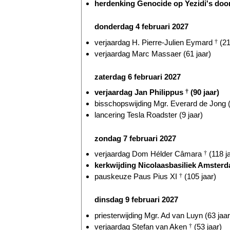
herdenking Genocide op Yezidi's door
donderdag 4 februari 2027
verjaardag H. Pierre-Julien Eymard
†
(21
verjaardag Marc Massaer (61 jaar)
zaterdag 6 februari 2027
verjaardag Jan Philippus
†
(90 jaar)
bisschopswijding Mgr. Everard de Jong (
lancering Tesla Roadster (9 jaar)
zondag 7 februari 2027
verjaardag Dom Hélder Câmara
†
(118 j
kerkwijding Nicolaasbasiliek Amsterd
pauskeuze Paus Pius XI
†
(105 jaar)
dinsdag 9 februari 2027
priesterwijding Mgr. Ad van Luyn (63 jaar
verjaardag Stefan van Aken
†
(53 jaar)