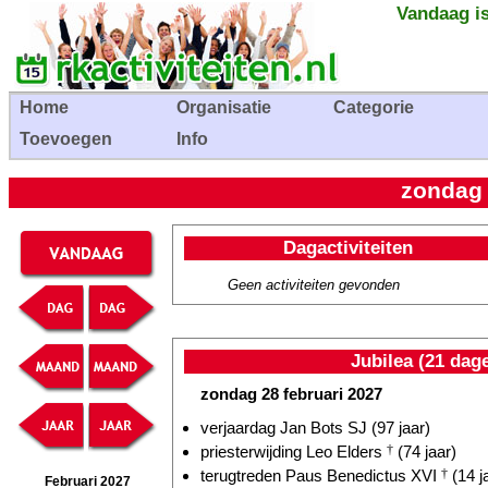
Vandaag is
Home
Organisatie
Categorie
Toevoegen
Info
zondag 
Dagactiviteiten
Geen activiteiten gevonden
Jubilea (21 dag
zondag 28 februari 2027
verjaardag Jan Bots SJ (97 jaar)
priesterwijding Leo Elders
†
(74 jaar)
terugtreden Paus Benedictus XVI
†
(14 j
Februari 2027