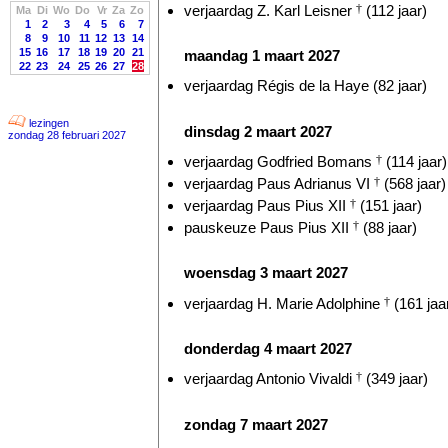
verjaardag Z. Karl Leisner
†
(112 jaar)
Ma
Di
Wo
Do
Vr
Za
Zo
1
2
3
4
5
6
7
8
9
10
11
12
13
14
15
16
17
18
19
20
21
maandag 1 maart 2027
22
23
24
25
26
27
28
verjaardag Régis de la Haye (82 jaar)
lezingen
dinsdag 2 maart 2027
zondag 28 februari 2027
verjaardag Godfried Bomans
†
(114 jaar)
verjaardag Paus Adrianus VI
†
(568 jaar)
verjaardag Paus Pius XII
†
(151 jaar)
pauskeuze Paus Pius XII
†
(88 jaar)
woensdag 3 maart 2027
verjaardag H. Marie Adolphine
†
(161 jaa
donderdag 4 maart 2027
verjaardag Antonio Vivaldi
†
(349 jaar)
zondag 7 maart 2027