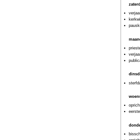
zater
verja
kerkwi
pausk
maand
priest
verja
public
dinsd
sterf
woens
oprich
eerste
donde
bissch