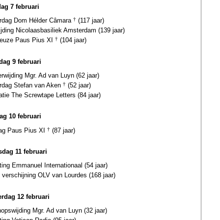
dag 7 februari
ardag Dom Hélder Câmara
†
(117 jaar)
jding Nicolaasbasiliek Amsterdam (139 jaar)
euze Paus Pius XI
†
(104 jaar)
ag 9 februari
erwijding Mgr. Ad van Luyn (62 jaar)
ardag Stefan van Aken
†
(52 jaar)
atie The Screwtape Letters (84 jaar)
ag 10 februari
dag Paus Pius XI
†
(87 jaar)
dag 11 februari
ting Emmanuel Internationaal (54 jaar)
 verschijning OLV van Lourdes (168 jaar)
rdag 12 februari
opswijding Mgr. Ad van Luyn (32 jaar)