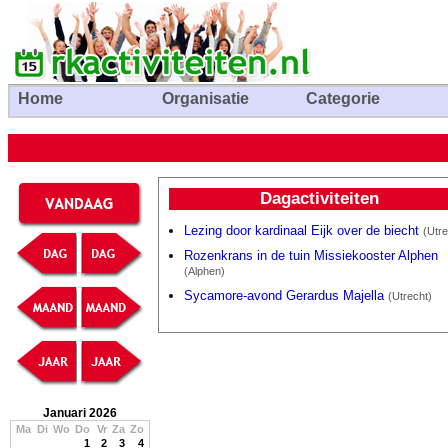
Home
Organisatie
Categorie
Dagactiviteiten
Lezing door kardinaal Eijk over de biecht
(Utre
Rozenkrans in de tuin Missiekooster Alphen
(Alphen)
Sycamore-avond Gerardus Majella
(Utrecht)
Januari 2026
Ma
Di
Wo
Do
Vr
Za
Zo
1
2
3
4