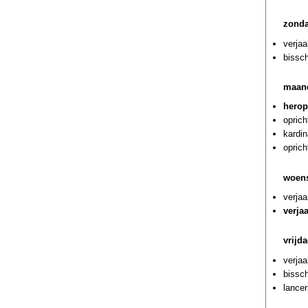
zonda
verjaa
bissch
maand
herop
oprich
kardi
oprich
woens
verja
verja
vrijda
verja
bissch
lancer