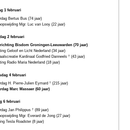
g 1 februari
rdag Bertus Bus (74 jaar)
opswijding Mgr. Luc van Looy (22 jaar)
ag 2 februari
richting Bisdom Groningen-Leeuwarden (70 jaar)
ting Geloof en Licht Nederland (34 jaar)
naalscreatie Kardinaal Godfried Danneels
†
(43 jaar)
ting Radio Maria Nederland (18 jaar)
dag 4 februari
ardag H. Pierre-Julien Eymard
†
(215 jaar)
ardag Marc Massaer (60 jaar)
g 6 februari
ardag Jan Philippus
†
(89 jaar)
opswijding Mgr. Everard de Jong (27 jaar)
ing Tesla Roadster (8 jaar)