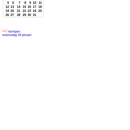
5
6
7
8
9
10
11
12
13
14
15
16
17
18
19
20
21
22
23
24
25
26
27
28
29
30
31
lezingen
woensdag 28 januari