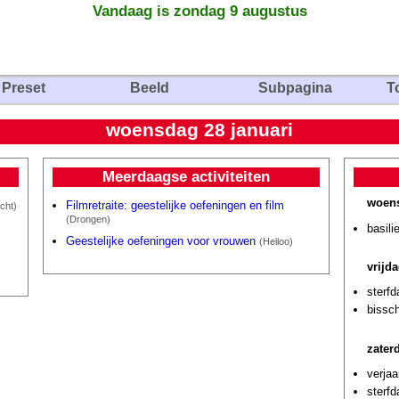
Vandaag is zondag 9 augustus
Preset
Beeld
Subpagina
T
woensdag 28 januari
Meerdaagse activiteiten
woens
Filmretraite: geestelijke oefeningen en film
cht)
(Drongen)
basili
Geestelijke oefeningen voor vrouwen
(Heiloo)
vrijda
sterfd
bissc
zater
verjaa
sterf