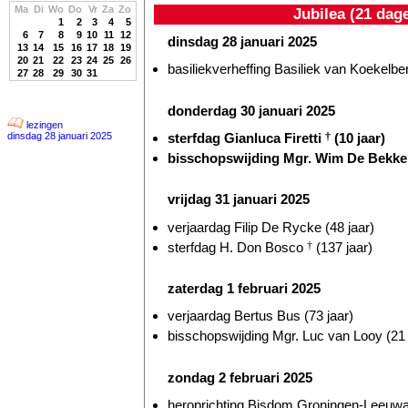
Ma
Di
Wo
Do
Vr
Za
Zo
Jubilea (21 dag
1
2
3
4
5
6
7
8
9
10
11
12
dinsdag 28 januari 2025
13
14
15
16
17
18
19
20
21
22
23
24
25
26
basiliekverheffing Basiliek van Koekelber
27
28
29
30
31
donderdag 30 januari 2025
lezingen
sterfdag Gianluca Firetti
†
(10 jaar)
dinsdag 28 januari 2025
bisschopswijding Mgr. Wim De Bekk
vrijdag 31 januari 2025
verjaardag Filip De Rycke (48 jaar)
sterfdag H. Don Bosco
†
(137 jaar)
zaterdag 1 februari 2025
verjaardag Bertus Bus (73 jaar)
bisschopswijding Mgr. Luc van Looy (21 
zondag 2 februari 2025
heroprichting Bisdom Groningen-Leeuwar