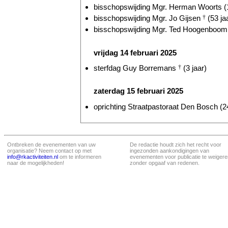
bisschopswijding Mgr. Herman Woorts (1
bisschopswijding Mgr. Jo Gijsen
†
(53 ja
bisschopswijding Mgr. Ted Hoogenboom 
vrijdag 14 februari 2025
sterfdag Guy Borremans
†
(3 jaar)
zaterdag 15 februari 2025
oprichting Straatpastoraat Den Bosch (24
Ontbreken de evenementen van uw
De redactie houdt zich het recht voor
organisatie? Neem contact op met
ingezonden aankondigingen van
info@rkactiviteiten.nl
om te informeren
evenementen voor publicatie te weigere
naar de mogelijkheden!
zonder opgaaf van redenen.