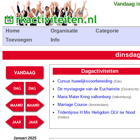
Vandaag is
Home
Organisatie
Categorie
Toevoegen
Info
dinsdag
Dagactiviteiten
Cursus huwelijksvoorbereiding
(Ede)
De mystagogie van de Eucharistie
(Dordrecht)
Maria Mater Kring valkenburg
(Valkenburg)
Marriage Course
(Amsterdam)
Tridentijnse H.Mis Heiligdom OLV ter Nood
(Heiloo)
Januari 2025