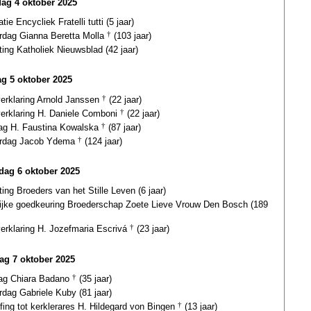
dag 4 oktober 2025
atie Encycliek Fratelli tutti (5 jaar)
ardag Gianna Beretta Molla
†
(103 jaar)
ting Katholiek Nieuwsblad (42 jaar)
g 5 oktober 2025
verklaring Arnold Janssen
†
(22 jaar)
verklaring H. Daniele Comboni
†
(22 jaar)
dag H. Faustina Kowalska
†
(87 jaar)
ardag Jacob Ydema
†
(124 jaar)
ag 6 oktober 2025
ting Broeders van het Stille Leven (6 jaar)
lijke goedkeuring Broederschap Zoete Lieve Vrouw Den Bosch (189
verklaring H. Jozefmaria Escrivá
†
(23 jaar)
ag 7 oktober 2025
dag Chiara Badano
†
(35 jaar)
rdag Gabriele Kuby (81 jaar)
fing tot kerklerares H. Hildegard von Bingen
†
(13 jaar)