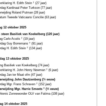
verklaring H. Edith Stein
†
(27 jaar)
rdag Kardinaal Peter Turkson (77 jaar)
erwijding Roland Putman (28 jaar)
atum Tweede Vaticaans Concilie (63 jaar)
g 12 oktober 2025
e steen Basiliek van Koekelberg (120 jaar)
ag Carlo Acutis
†
(19 jaar)
ardag Guy Borremans
†
(91 jaar)
rdag H. Edith Stein
†
(134 jaar)
ag 13 oktober 2025
ing Basiliek van Koekelberg (74 jaar)
gverklaring H. John Henry Newman
†
(6 jaar)
rdag Jan ter Maat ofm (47 jaar)
terwijding John Dautzenberg (⅓ eeuw)
ardag Mgr. Frans Schraven
†
(152 jaar)
terwijding Mgr. Harrie Smeets
†
(⅓ eeuw)
htenis Zonnewonder OLV van Fatima (108 jaar)
ag 14 oktober 2025