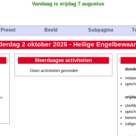
Vandaag is vrijdag 7 augustus
Preset
Beeld
Subpagina
T
erdag 2 oktober 2025 - Heilige Engelbewaa
Meerdaagse activiteiten
donde
Geen activiteiten gevonden
verjaa
oprich
vrijd
t)
sterf
oprich
hereni
zalig