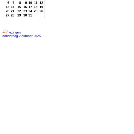
6
7
8
9
10
11
12
13
14
15
16
17
18
19
20
21
22
23
24
25
26
27
28
29
30
31
lezingen
donderdag 2 oktober 2025