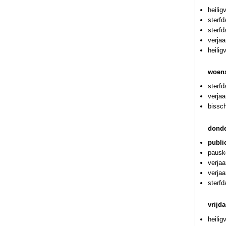
heilig
sterf
sterf
verjaa
heili
woens
sterf
verjaa
bissc
donde
publi
pausk
verjaa
verjaa
sterf
vrijd
heilig