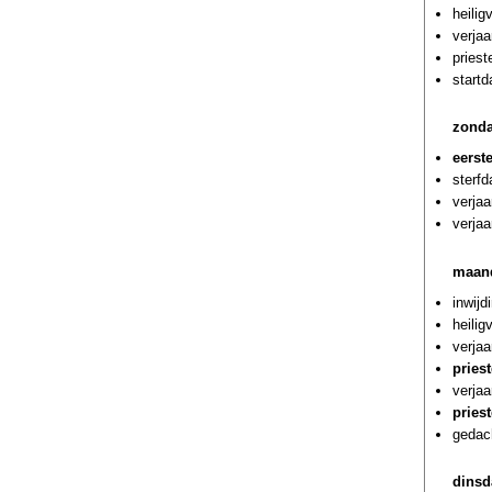
heilig
verjaa
priest
startd
zonda
eerst
sterfd
verja
verjaa
maand
inwijd
heili
verjaa
pries
verja
pries
gedac
dinsd