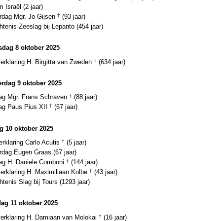
 Israël (2 jaar)
ardag Mgr. Jo Gijsen
†
(93 jaar)
tenis Zeeslag bij Lepanto (454 jaar)
dag 8 oktober 2025
verklaring H. Birgitta van Zweden
†
(634 jaar)
rdag 9 oktober 2025
dag Mgr. Frans Schraven
†
(88 jaar)
dag Paus Pius XII
†
(67 jaar)
ag 10 oktober 2025
erklaring Carlo Acutis
†
(5 jaar)
rdag Eugen Graas (67 jaar)
dag H. Daniele Comboni
†
(144 jaar)
verklaring H. Maximiliaan Kolbe
†
(43 jaar)
tenis Slag bij Tours (1293 jaar)
dag 11 oktober 2025
gverklaring H. Damiaan van Molokai
†
(16 jaar)