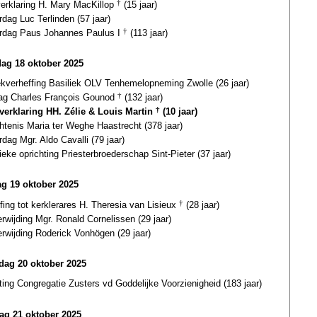
verklaring H. Mary MacKillop
†
(15 jaar)
rdag Luc Terlinden (57 jaar)
ardag Paus Johannes Paulus I
†
(113 jaar)
dag 18 oktober 2025
ekverheffing Basiliek OLV Tenhemelopneming Zwolle (26 jaar)
dag Charles François Gounod
†
(132 jaar)
gverklaring HH. Zélie & Louis Martin
†
(10 jaar)
tenis Maria ter Weghe Haastrecht (378 jaar)
rdag Mgr. Aldo Cavalli (79 jaar)
eke oprichting Priesterbroederschap Sint-Pieter (37 jaar)
g 19 oktober 2025
fing tot kerklerares H. Theresia van Lisieux
†
(28 jaar)
erwijding Mgr. Ronald Cornelissen (29 jaar)
erwijding Roderick Vonhögen (29 jaar)
ag 20 oktober 2025
ting Congregatie Zusters vd Goddelijke Voorzienigheid (183 jaar)
ag 21 oktober 2025