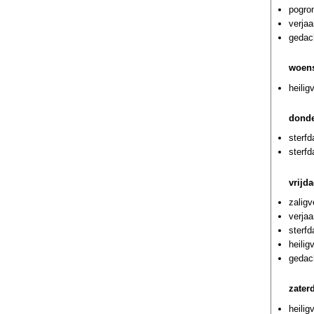
pogrom
verja
gedach
woens
heilig
donde
sterf
sterf
vrijd
zaligv
verjaa
sterf
heilig
gedach
zater
heili