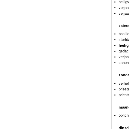
heilig
verjaa
verja
zater
basili
sterf
heili
gedach
verjaa
canoni
zonda
verhef
priest
priest
maand
oprich
dinsd