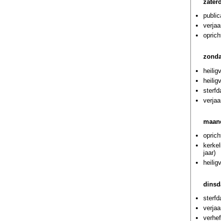
zater
public
verja
oprich
zonda
heilig
heilig
sterf
verja
maand
oprich
kerke
jaar)
heilig
dinsd
sterf
verjaa
verhef