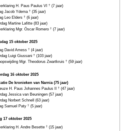
verklaring H. Paus Paulus VI
†
(7 jaar)
dag Jacob Ydema
†
(35 jaar)
dag Leo Elders
†
(6 jaar)
rdag Martine Lafitte (83 jaar)
gverklaring Mgr. Óscar Romero
†
(7 jaar)
dag 15 oktober 2025
dag David Amess
†
(4 jaar)
rdag Luigi Giussani
†
(103 jaar)
hopswijding Mgr. Theodorus Zwartkruis
†
(59 jaar)
rdag 16 oktober 2025
catie De kronieken van Narnia (75 jaar)
euze H. Paus Johannes Paulus II
†
(47 jaar)
rdag Jessica van Beuningen (57 jaar)
rdag Norbert Schnell (63 jaar)
dag Samuel Paty
†
(5 jaar)
ag 17 oktober 2025
verklaring H. Andre Besette
†
(15 jaar)