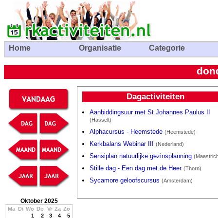
Home
Organisatie
Categorie
dond
Dagactiviteiten
Aanbiddingsuur met St Johannes Paulus II
(Hasselt)
Alphacursus - Heemstede
(Heemstede)
Kerkbalans Webinar III
(Nederland)
Sensiplan natuurlijke gezinsplanning
(Maastrich
Stille dag - Een dag met de Heer
(Thorn)
Sycamore geloofscursus
(Amsterdam)
Oktober 2025
Ma
Di
Wo
Do
Vr
Za
Zo
1
2
3
4
5