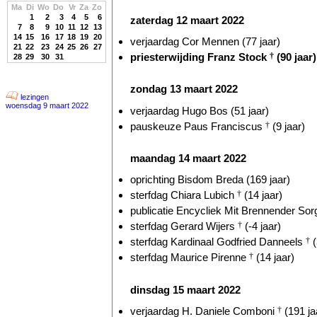
Ma
Di
Wo
Do
Vr
Za
Zo
1
2
3
4
5
6
zaterdag 12 maart 2022
7
8
9
10
11
12
13
14
15
16
17
18
19
20
verjaardag Cor Mennen (77 jaar)
21
22
23
24
25
26
27
priesterwijding Franz Stock
†
(90 jaar)
28
29
30
31
zondag 13 maart 2022
lezingen
woensdag 9 maart 2022
verjaardag Hugo Bos (51 jaar)
pauskeuze Paus Franciscus
†
(9 jaar)
maandag 14 maart 2022
oprichting Bisdom Breda (169 jaar)
sterfdag Chiara Lubich
†
(14 jaar)
publicatie Encycliek Mit Brennender Sorg
sterfdag Gerard Wijers
†
(-4 jaar)
sterfdag Kardinaal Godfried Danneels
†
(
sterfdag Maurice Pirenne
†
(14 jaar)
dinsdag 15 maart 2022
verjaardag H. Daniele Comboni
†
(191 ja