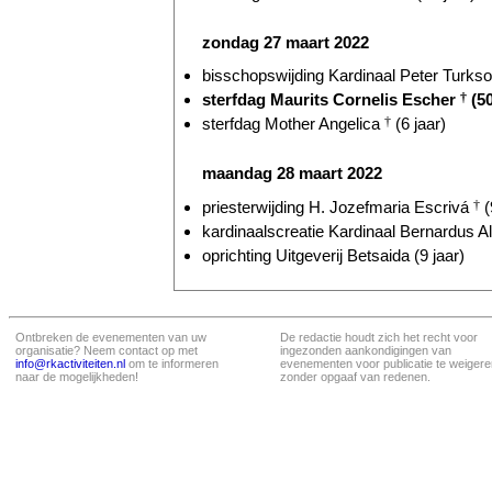
zondag 27 maart 2022
bisschopswijding Kardinaal Peter Turkson
sterfdag Maurits Cornelis Escher
†
(50
sterfdag Mother Angelica
†
(6 jaar)
maandag 28 maart 2022
priesterwijding H. Jozefmaria Escrivá
†
(
kardinaalscreatie Kardinaal Bernardus Al
oprichting Uitgeverij Betsaida (9 jaar)
Ontbreken de evenementen van uw
De redactie houdt zich het recht voor
organisatie? Neem contact op met
ingezonden aankondigingen van
info@rkactiviteiten.nl
om te informeren
evenementen voor publicatie te weigere
naar de mogelijkheden!
zonder opgaaf van redenen.