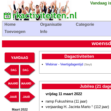
Vandaag is
Home
Organisatie
Categorie
Toevoegen
Info
woensd
Dagactiviteiten
Webinar - Veertigdagentijd
(Steyl)
Jubilea (21 dag
vrijdag 11 maart 2022
ramp Fukushima (11 jaar)
verjaardag H. Jacinta Marto
†
(112 jaar)
Maart 2022