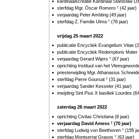
kardinaalscreatie Kardinaal Stanislaw Dz
sterfdag Mgr. Óscar Romero
†
(42 jaar)
verjaardag Peter Ambting (49 jaar)
sterfdag Z. Familie Ulma
†
(78 jaar)
vrijdag 25 maart 2022
publicatie Encycliek Evangelium Vitae (2
publicatie Encycliek Redemptoris Mater 
verjaardag Gerard Wijers
†
(67 jaar)
oprichting Instituut van het Vleesgeword
priesterwijding Mgr. Athanasius Schneide
sterfdag Pierre Goursat
†
(31 jaar)
verjaardag Sander Kesseler (41 jaar)
inwijding Sint Pius X basiliek Lourdes (64
zaterdag 26 maart 2022
oprichting Civitas Christiana (8 jaar)
verjaardag David Amess
†
(70 jaar)
sterfdag Ludwig von Beethoven
†
(195 ja
sterfdag Montserrat Grases
†
(63 jaar)