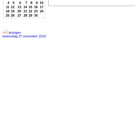
4
5
6
7
8
9
10
11
12
13
14
15
16
17
18
19
20
21
22
23
24
25
26
27
28
29
30
lezingen
woensdag 27 november 2019