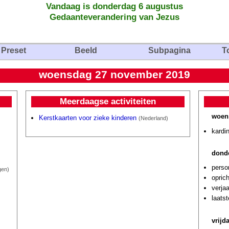
Vandaag is donderdag 6 augustus
Gedaanteverandering van Jezus
Preset
Beeld
Subpagina
T
woensdag 27 november 2019
Meerdaagse activiteiten
woen
Kerstkaarten voor zieke kinderen
(Nederland)
kardi
dond
perso
gen)
oprich
verja
laats
vrijd