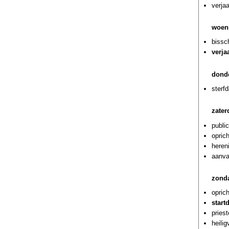
verja
woen
bissc
verja
dond
sterf
zater
publi
oprich
heren
aanva
zond
opric
start
pries
heili