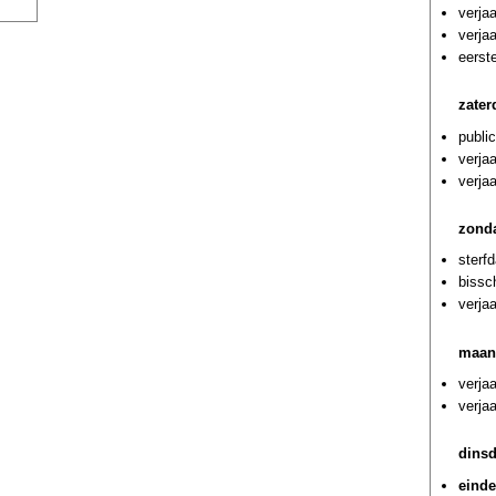
verja
verja
eerst
zater
publi
verja
verja
zond
sterf
bissc
verja
maan
verja
verja
dins
einde