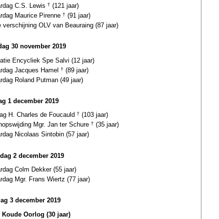
ardag C.S. Lewis
†
(121 jaar)
ardag Maurice Pirenne
†
(91 jaar)
e verschijning OLV van Beauraing (87 jaar)
dag 30 november 2019
catie Encycliek Spe Salvi (12 jaar)
ardag Jacques Hamel
†
(89 jaar)
ardag Roland Putman (49 jaar)
ag 1 december 2019
dag H. Charles de Foucauld
†
(103 jaar)
hopswijding Mgr. Jan ter Schure
†
(35 jaar)
ardag Nicolaas Sintobin (57 jaar)
dag 2 december 2019
ardag Colm Dekker (55 jaar)
ardag Mgr. Frans Wiertz (77 jaar)
dag 3 december 2019
 Koude Oorlog (30 jaar)