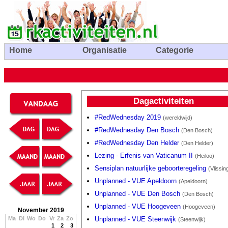
Home
Organisatie
Categorie
Dagactiviteiten
#RedWednesday 2019
(wereldwijd)
#RedWednesday Den Bosch
(Den Bosch)
#RedWednesday Den Helder
(Den Helder)
Lezing - Erfenis van Vaticanum II
(Heiloo)
Sensiplan natuurlijke geboorteregeling
(Vlissin
Unplanned - VUE Apeldoorn
(Apeldoorn)
Unplanned - VUE Den Bosch
(Den Bosch)
Unplanned - VUE Hoogeveen
(Hoogeveen)
November 2019
Ma
Di
Wo
Do
Vr
Za
Zo
Unplanned - VUE Steenwijk
(Steenwijk)
1
2
3