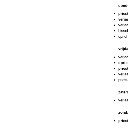
dond
pries
verja
verja
bissc
oprich
vrijd
verja
opric
pries
verja
pries
zater
verja
zond
pries