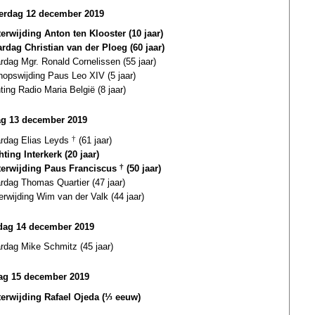
erdag 12 december 2019
terwijding Anton ten Klooster (10 jaar)
ardag Christian van der Ploeg (60 jaar)
ardag Mgr. Ronald Cornelissen (55 jaar)
hopswijding Paus Leo XIV (5 jaar)
ting Radio Maria België (8 jaar)
ag 13 december 2019
ardag Elias Leyds
†
(61 jaar)
hting Interkerk (20 jaar)
terwijding Paus Franciscus
†
(50 jaar)
ardag Thomas Quartier (47 jaar)
terwijding Wim van der Valk (44 jaar)
dag 14 december 2019
ardag Mike Schmitz (45 jaar)
ag 15 december 2019
terwijding Rafael Ojeda (⅓ eeuw)