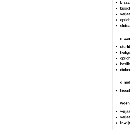
bissc
bissc
verja
opric
slotd
maan
sterf
heili
oprich
basil
diaken
dins
bissc
woen
verja
verja
inwij