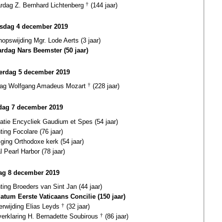
ardag Z. Bernhard Lichtenberg
†
(144 jaar)
sdag 4 december 2019
hopswijding Mgr. Lode Aerts (3 jaar)
ardag Nars Beemster (50 jaar)
erdag 5 december 2019
dag Wolfgang Amadeus Mozart
†
(228 jaar)
dag 7 december 2019
catie Encycliek Gaudium et Spes (54 jaar)
ting Focolare (76 jaar)
iging Orthodoxe kerk (54 jaar)
l Pearl Harbor (78 jaar)
ag 8 december 2019
hting Broeders van Sint Jan (44 jaar)
datum Eerste Vaticaans Concilie (150 jaar)
terwijding Elias Leyds
†
(32 jaar)
gverklaring H. Bernadette Soubirous
†
(86 jaar)