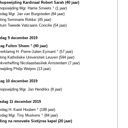
hopswijding Kardinaal Robert Sarah (40 jaar)
hopswijding Mgr. Harrie Smeets
†
(1 jaar)
ardag Mgr. Jan van Burgsteden (84 jaar)
hting Seminarie Rolduc (45 jaar)
atum Tweede Vaticaans Concilie (54 jaar)
dag 9 december 2019
dag Fulton Sheen
†
(40 jaar)
gverklaring H. Pierre-Julien Eymard
†
(57 jaar)
ting Katholieke Universiteit Leuven (594 jaar)
iekverheffing Nicolaasbasiliek Amsterdam (7 jaar)
wijding Philip Weijers (13 jaar)
dag 10 december 2019
hopswijding Mgr. Jan Hendriks (8 jaar)
sdag 11 december 2019
ardag H. Karel Houben
†
(198 jaar)
ardag Mgr. Tiny Muskens
†
(84 jaar)
ding na renovatie Sixtijnse kapel (20 jaar)