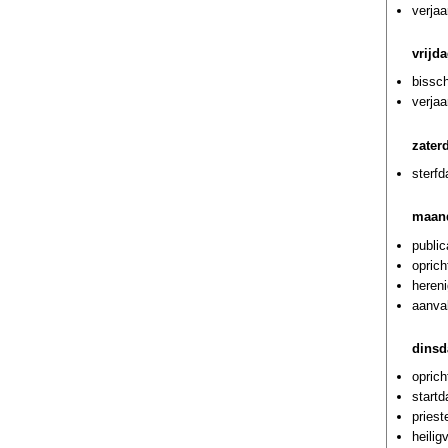
verja
vrijd
bissch
verjaa
zater
sterf
maand
public
oprich
hereni
aanval
dinsd
oprich
startd
priest
heilig