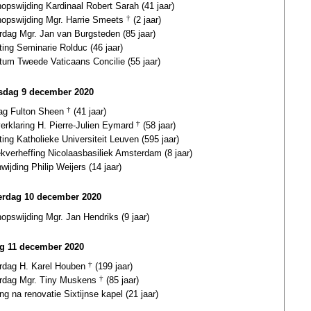
opswijding Kardinaal Robert Sarah (41 jaar)
hopswijding Mgr. Harrie Smeets
†
(2 jaar)
rdag Mgr. Jan van Burgsteden (85 jaar)
ting Seminarie Rolduc (46 jaar)
tum Tweede Vaticaans Concilie (55 jaar)
dag 9 december 2020
dag Fulton Sheen
†
(41 jaar)
verklaring H. Pierre-Julien Eymard
†
(58 jaar)
ting Katholieke Universiteit Leuven (595 jaar)
ekverheffing Nicolaasbasiliek Amsterdam (8 jaar)
wijding Philip Weijers (14 jaar)
rdag 10 december 2020
opswijding Mgr. Jan Hendriks (9 jaar)
ag 11 december 2020
ardag H. Karel Houben
†
(199 jaar)
ardag Mgr. Tiny Muskens
†
(85 jaar)
ing na renovatie Sixtijnse kapel (21 jaar)