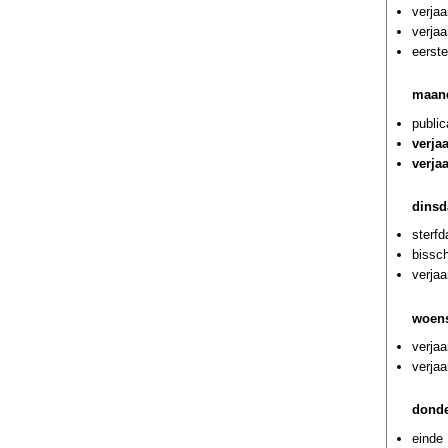
verja
verja
eerste
maan
public
verja
verja
dinsd
sterf
bissc
verjaa
woens
verjaa
verjaa
donde
einde 