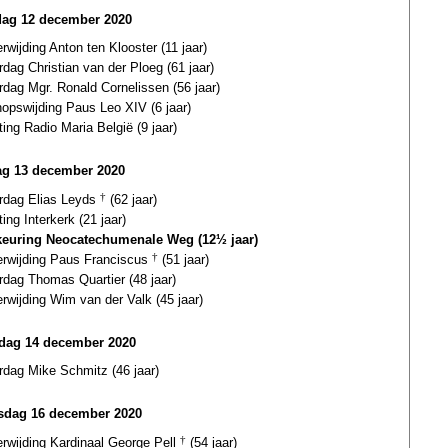
dag 12 december 2020
erwijding Anton ten Klooster (11 jaar)
rdag Christian van der Ploeg (61 jaar)
rdag Mgr. Ronald Cornelissen (56 jaar)
opswijding Paus Leo XIV (6 jaar)
ting Radio Maria België (9 jaar)
g 13 december 2020
ardag Elias Leyds
†
(62 jaar)
ting Interkerk (21 jaar)
euring Neocatechumenale Weg (12½ jaar)
terwijding Paus Franciscus
†
(51 jaar)
rdag Thomas Quartier (48 jaar)
erwijding Wim van der Valk (45 jaar)
ag 14 december 2020
rdag Mike Schmitz (46 jaar)
dag 16 december 2020
erwijding Kardinaal George Pell
†
(54 jaar)