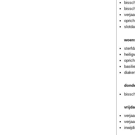
bissch
bissc
verjaa
oprich
slotda
woens
sterf
heilig
oprich
basili
diaken
donde
bissch
vrijd
verja
verja
inwijd