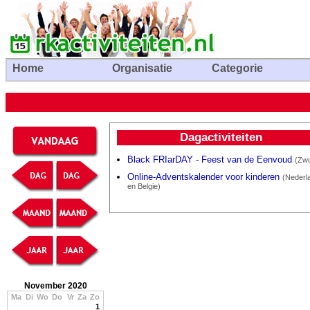
Home
Organisatie
Categorie
Dagactiviteiten
Black FRIarDAY - Feest van de Eenvoud
(Zwo
Online-Adventskalender voor kinderen
(Nederl
en Belgie)
November 2020
Ma
Di
Wo
Do
Vr
Za
Zo
1