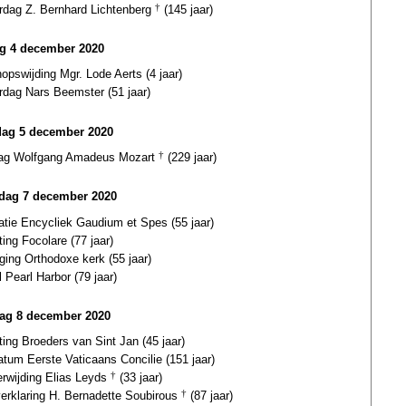
ardag Z. Bernhard Lichtenberg
†
(145 jaar)
ag 4 december 2020
opswijding Mgr. Lode Aerts (4 jaar)
rdag Nars Beemster (51 jaar)
dag 5 december 2020
dag Wolfgang Amadeus Mozart
†
(229 jaar)
ag 7 december 2020
atie Encycliek Gaudium et Spes (55 jaar)
ting Focolare (77 jaar)
ging Orthodoxe kerk (55 jaar)
 Pearl Harbor (79 jaar)
ag 8 december 2020
ting Broeders van Sint Jan (45 jaar)
atum Eerste Vaticaans Concilie (151 jaar)
erwijding Elias Leyds
†
(33 jaar)
verklaring H. Bernadette Soubirous
†
(87 jaar)