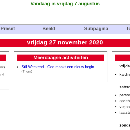
Vandaag is vrijdag 7 augustus
Preset
Beeld
Subpagina
T
vrijdag 27 november 2020
Meerdaagse activiteiten
vrijd
Stil Weekend - God maakt een nieuw begin
lle)
(Thorn)
kardi
and
zater
person
oprich
verjaa
laatst
zonda