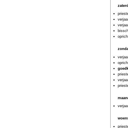
zater
priest
verjaa
verjaa
bissch
oprich
zonda
verja
oprich
goedk
pries
verjaa
priest
maand
verjaa
woens
priest