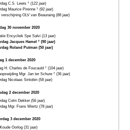
ardag C.S. Lewis
†
(122 jaar)
ardag Maurice Pirenne
†
(92 jaar)
 verschijning OLV van Beauraing (88 jaar)
dag 30 november 2020
atie Encycliek Spe Salvi (13 jaar)
ardag Jacques Hamel
†
(90 jaar)
ardag Roland Putman (50 jaar)
ag 1 december 2020
dag H. Charles de Foucauld
†
(104 jaar)
hopswijding Mgr. Jan ter Schure
†
(36 jaar)
rdag Nicolaas Sintobin (58 jaar)
dag 2 december 2020
rdag Colm Dekker (56 jaar)
rdag Mgr. Frans Wiertz (78 jaar)
rdag 3 december 2020
Koude Oorlog (31 jaar)