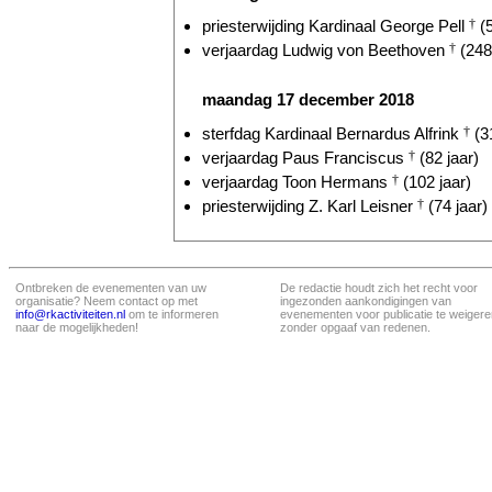
priesterwijding Kardinaal George Pell
†
(5
verjaardag Ludwig von Beethoven
†
(248 
maandag 17 december 2018
sterfdag Kardinaal Bernardus Alfrink
†
(31
verjaardag Paus Franciscus
†
(82 jaar)
verjaardag Toon Hermans
†
(102 jaar)
priesterwijding Z. Karl Leisner
†
(74 jaar)
Ontbreken de evenementen van uw
De redactie houdt zich het recht voor
organisatie? Neem contact op met
ingezonden aankondigingen van
info@rkactiviteiten.nl
om te informeren
evenementen voor publicatie te weigere
naar de mogelijkheden!
zonder opgaaf van redenen.