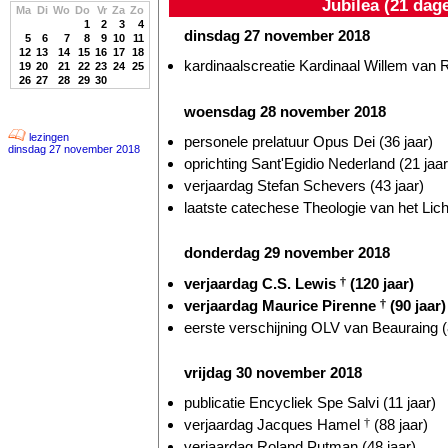
Jubilea (21 dag
Ma
Di
Wo
Do
Vr
Za
Zo
1
2
3
4
dinsdag 27 november 2018
5
6
7
8
9
10
11
12
13
14
15
16
17
18
kardinaalscreatie Kardinaal Willem va
19
20
21
22
23
24
25
26
27
28
29
30
woensdag 28 november 2018
lezingen
personele prelatuur Opus Dei (36 jaar)
dinsdag 27 november 2018
oprichting Sant'Egidio Nederland (21 jaar
verjaardag Stefan Schevers (43 jaar)
laatste catechese Theologie van het Lic
donderdag 29 november 2018
verjaardag C.S. Lewis
†
(120 jaar)
verjaardag Maurice Pirenne
†
(90 jaar)
eerste verschijning OLV van Beauraing (
vrijdag 30 november 2018
publicatie Encycliek Spe Salvi (11 jaar)
verjaardag Jacques Hamel
†
(88 jaar)
verjaardag Roland Putman (48 jaar)