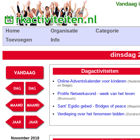
Vandaag i
Home
Organisatie
Categorie
Toevoegen
Info
dinsdag 
Dagactiviteiten
Online-Adventskalender voor kinderen
(Nederl
en Belgie)
Prolife Netwerkavond - week van het leven
(Brunssum)
Sant’ Egidio gebed - Bridges of peace
(Maastri
Verdieping over het fenomeen bidden
(Dordrec
November 2018