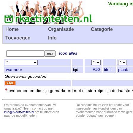
Vandaag is
Home
Organisatie
Categorie
Toevoegen
Info
toon alles
wanneer
tijd
PJG
titel
plaats
Geen items gevonden
evenementen die zijn gemarkeerd met dit sterretje zijn de laatste
Ontbreken de evenementen van uw
De redactie houdt zich het recht voor
organisatie? Neem contact op met
ingezonden aankondigingen van
info@rkactiviteiten.nl
om te informeren
evenementen voor publicatie te weigere
naar de mogelijkheden!
zonder opgaaf van redenen.