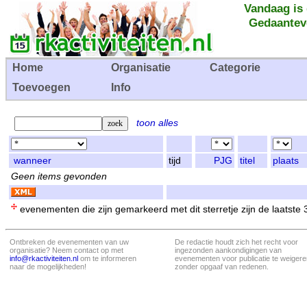
Vandaag is
Gedaantev
Home
Organisatie
Categorie
Toevoegen
Info
toon alles
wanneer
tijd
PJG
titel
plaats
Geen items gevonden
evenementen die zijn gemarkeerd met dit sterretje zijn de laatste
Ontbreken de evenementen van uw
De redactie houdt zich het recht voor
organisatie? Neem contact op met
ingezonden aankondigingen van
info@rkactiviteiten.nl
om te informeren
evenementen voor publicatie te weigere
naar de mogelijkheden!
zonder opgaaf van redenen.