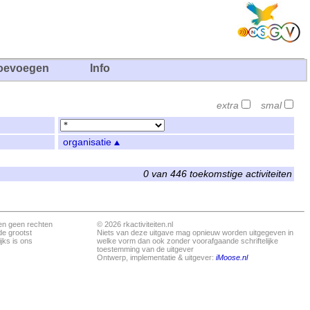
oevoegen
Info
extra
smal
organisatie
0 van 446 toekomstige activiteiten
en geen rechten
© 2026 rkactiviteiten.nl
de grootst
Niets van deze uitgave mag opnieuw worden uitgegeven in
jks is ons
welke vorm dan ook zonder voorafgaande schriftelijke
toestemming van de uitgever
Ontwerp, implementatie & uitgever:
iMoose.nl