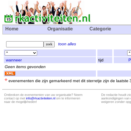
Home
Organisatie
Categorie
toon alles
wanneer
tijd
P
Geen items gevonden
evenementen die zijn gemarkeerd met dit sterretje zijn de laatste
Ontbreken de evenementen van uw organisatie? Neem
De redactie houdt zi
contact op met
info@rkactiviteiten.nl
om te informeren
aankondigingen van 
naar de mogelijkheden!
weigeren zonder opg