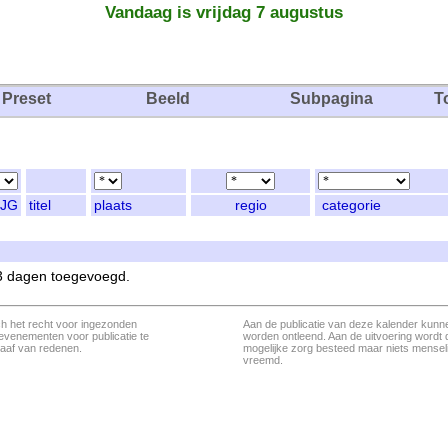
Vandaag is vrijdag 7 augustus
Preset
Beeld
Subpagina
T
JG
titel
plaats
regio
categorie
 3 dagen toegevoegd.
ch het recht voor ingezonden
Aan de publicatie van deze kalender kunn
evenementen voor publicatie te
worden ontleend. Aan de uitvoering wordt 
aaf van redenen.
mogelijke zorg besteed maar niets menseli
vreemd.