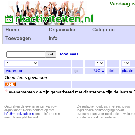
Vandaag is
Home
Organisatie
Categorie
Toevoegen
Info
toon alles
wanneer
tijd
PJG
titel
plaats
Geen items gevonden
evenementen die zijn gemarkeerd met dit sterretje zijn de laatste
Ontbreken de evenementen van uw
De redactie houdt zich het recht voor
organisatie? Neem contact op met
ingezonden aankondigingen van
info@rkactiviteiten.nl
om te informeren
evenementen voor publicatie te weigere
naar de mogelijkheden!
zonder opgaaf van redenen.