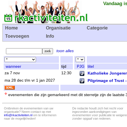
Vandaag is
Home
Organisatie
Categorie
Toevoegen
Info
toon alles
wanneer
tijd
PJG
titel
za 7 nov
12:30
Katholieke Jongere
ma 28 dec t/m vr 1 jan 2027
Pilgrimage of Trust 
evenementen die zijn gemarkeerd met dit sterretje zijn de laatste
Ontbreken de evenementen van uw
De redactie houdt zich het recht voor
organisatie? Neem contact op met
ingezonden aankondigingen van
info@rkactiviteiten.nl
om te informeren
evenementen voor publicatie te weigere
naar de mogelijkheden!
zonder opgaaf van redenen.