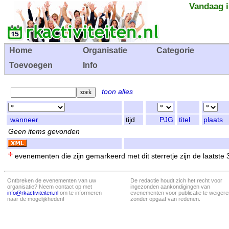
Vandaag i
Home
Organisatie
Categorie
Toevoegen
Info
toon alles
wanneer
tijd
PJG
titel
plaats
Geen items gevonden
evenementen die zijn gemarkeerd met dit sterretje zijn de laatste
Ontbreken de evenementen van uw
De redactie houdt zich het recht voor
organisatie? Neem contact op met
ingezonden aankondigingen van
info@rkactiviteiten.nl
om te informeren
evenementen voor publicatie te weigere
naar de mogelijkheden!
zonder opgaaf van redenen.