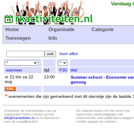
Vandaag i
Home
Organisatie
Categorie
Toevoegen
Info
toon alles
wanneer
tijd
PJG
titel
vr 21 t/m za 22
13:00
Summer school - Economie van
aug
genoeg
evenementen die zijn gemarkeerd met dit sterretje zijn de laatste
Ontbreken de evenementen van uw
De redactie houdt zich het recht voor
organisatie? Neem contact op met
ingezonden aankondigingen van
info@rkactiviteiten.nl
om te informeren
evenementen voor publicatie te weigere
naar de mogelijkheden!
zonder opgaaf van redenen.