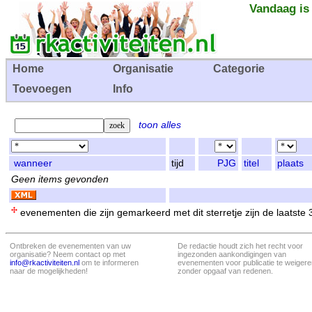
Vandaag is
Home
Organisatie
Categorie
Toevoegen
Info
toon alles
wanneer
tijd
PJG
titel
plaats
Geen items gevonden
evenementen die zijn gemarkeerd met dit sterretje zijn de laatste
Ontbreken de evenementen van uw
De redactie houdt zich het recht voor
organisatie? Neem contact op met
ingezonden aankondigingen van
info@rkactiviteiten.nl
om te informeren
evenementen voor publicatie te weigere
naar de mogelijkheden!
zonder opgaaf van redenen.