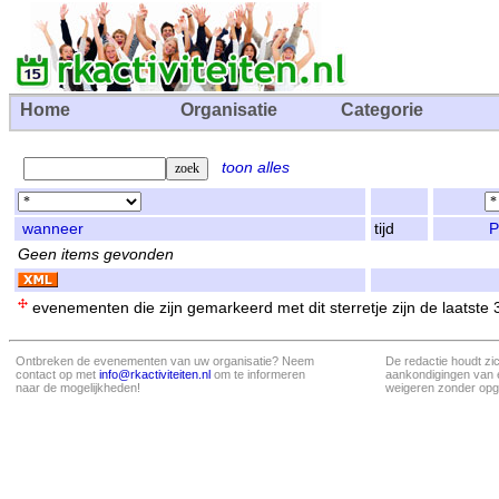
Home
Organisatie
Categorie
toon alles
wanneer
tijd
P
Geen items gevonden
evenementen die zijn gemarkeerd met dit sterretje zijn de laatste
Ontbreken de evenementen van uw organisatie? Neem
De redactie houdt zi
contact op met
info@rkactiviteiten.nl
om te informeren
aankondigingen van 
naar de mogelijkheden!
weigeren zonder opg