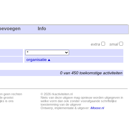
oevoegen
Info
extra
smal
organisatie
0 van 450 toekomstige activiteiten
en geen rechten
© 2026 rkactiviteiten.nl
de grootst
Niets van deze uitgave mag opnieuw worden uitgegeven in
jks is ons
welke vorm dan ook zonder voorafgaande schriftelijke
toestemming van de uitgever
Ontwerp, implementatie & uitgever:
iMoose.nl