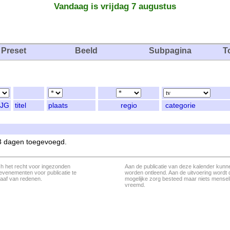
Vandaag is vrijdag 7 augustus
Preset
Beeld
Subpagina
T
JG
titel
plaats
regio
categorie
 3 dagen toegevoegd.
ch het recht voor ingezonden
Aan de publicatie van deze kalender kunn
evenementen voor publicatie te
worden ontleend. Aan de uitvoering wordt 
aaf van redenen.
mogelijke zorg besteed maar niets menseli
vreemd.