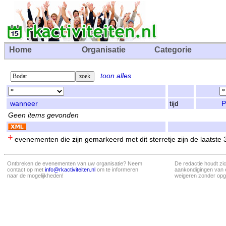
Home
Organisatie
Categorie
toon alles
wanneer
tijd
P
Geen items gevonden
evenementen die zijn gemarkeerd met dit sterretje zijn de laatste
Ontbreken de evenementen van uw organisatie? Neem
De redactie houdt zi
contact op met
info@rkactiviteiten.nl
om te informeren
aankondigingen van 
naar de mogelijkheden!
weigeren zonder opg