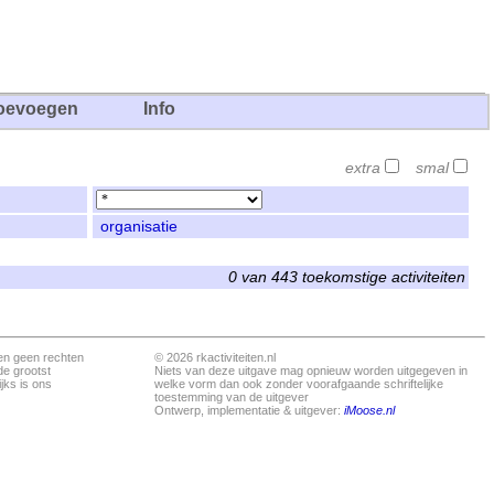
oevoegen
Info
extra
smal
organisatie
0 van 443 toekomstige activiteiten
en geen rechten
© 2026 rkactiviteiten.nl
de grootst
Niets van deze uitgave mag opnieuw worden uitgegeven in
jks is ons
welke vorm dan ook zonder voorafgaande schriftelijke
toestemming van de uitgever
Ontwerp, implementatie & uitgever:
iMoose.nl