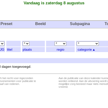
Vandaag is zaterdag 8 augustus
Preset
Beeld
Subpagina
T
JG
titel
plaats
regio
categorie
 3 dagen toegevoegd.
ch het recht voor ingezonden
Aan de publicatie van deze kalender kunn
evenementen voor publicatie te
worden ontleend. Aan de uitvoering wordt 
aaf van redenen.
mogelijke zorg besteed maar niets menseli
vreemd.