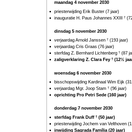
maandag 4 november 2030
priesterwijding Erik Buster (7 jaar)
inauguratie H. Paus Johannes XXIII
†
(72
dinsdag 5 november 2030
verjaardag Arnold Janssen
†
(193 jaar)
verjaardag Cris Graas (76 jaar)
sterfdag Z. Bernhard Lichtenberg
†
(87 ja
zaligverklaring Z. Clara Fey
†
(12½ jaa
woensdag 6 november 2030
bisschopswijding Kardinaal Wim Eijk (31 
verjaardag Mgr. Joop Stam
†
(96 jaar)
oprichting Pro Petri Sede (160 jaar)
donderdag 7 november 2030
sterfdag Frank Duff
†
(50 jaar)
priesterwijding Jochem van Velthoven (1
inwijding Sagrada Família (20 jaar)