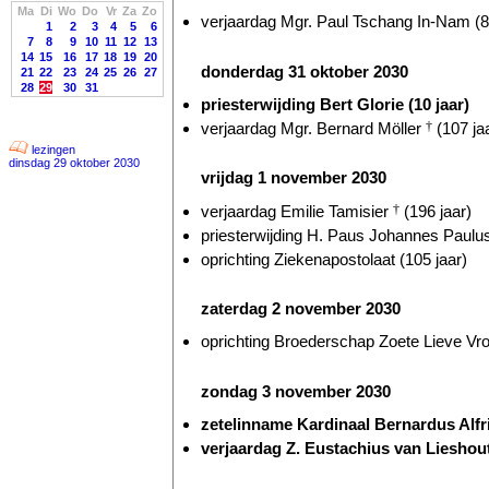
Ma
Di
Wo
Do
Vr
Za
Zo
verjaardag Mgr. Paul Tschang In-Nam (8
1
2
3
4
5
6
7
8
9
10
11
12
13
14
15
16
17
18
19
20
donderdag 31 oktober 2030
21
22
23
24
25
26
27
28
29
30
31
priesterwijding Bert Glorie (10 jaar)
verjaardag Mgr. Bernard Möller
†
(107 ja
lezingen
dinsdag 29 oktober 2030
vrijdag 1 november 2030
verjaardag Emilie Tamisier
†
(196 jaar)
priesterwijding H. Paus Johannes Paulus
oprichting Ziekenapostolaat (105 jaar)
zaterdag 2 november 2030
oprichting Broederschap Zoete Lieve Vr
zondag 3 november 2030
zetelinname Kardinaal Bernardus Alf
verjaardag Z. Eustachius van Lieshou