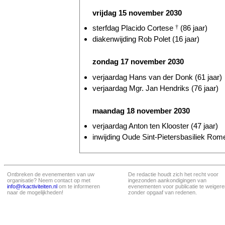
vrijdag 15 november 2030
sterfdag Placido Cortese
†
(86 jaar)
diakenwijding Rob Polet (16 jaar)
zondag 17 november 2030
verjaardag Hans van der Donk (61 jaar)
verjaardag Mgr. Jan Hendriks (76 jaar)
maandag 18 november 2030
verjaardag Anton ten Klooster (47 jaar)
inwijding Oude Sint-Pietersbasiliek Rome
Ontbreken de evenementen van uw
De redactie houdt zich het recht voor
organisatie? Neem contact op met
ingezonden aankondigingen van
info@rkactiviteiten.nl
om te informeren
evenementen voor publicatie te weigere
naar de mogelijkheden!
zonder opgaaf van redenen.