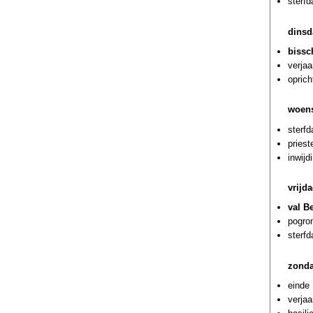
sterf
dinsd
bissc
verja
oprich
woens
sterf
priest
inwijd
vrijd
val Be
pogrom
sterf
zonda
einde 
verjaa