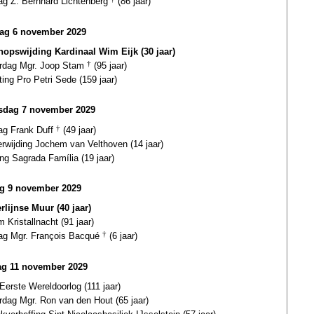
dag Z. Bernhard Lichtenberg
(86 jaar)
ag 6 november 2029
hopswijding Kardinaal Wim Eijk (30 jaar)
ardag Mgr. Joop Stam
†
(95 jaar)
ting Pro Petri Sede (159 jaar)
dag 7 november 2029
dag Frank Duff
†
(49 jaar)
erwijding Jochem van Velthoven (14 jaar)
ing Sagrada Família (19 jaar)
ag 9 november 2029
rlijnse Muur (40 jaar)
 Kristallnacht (91 jaar)
dag Mgr. François Bacqué
†
(6 jaar)
g 11 november 2029
Eerste Wereldoorlog (111 jaar)
rdag Mgr. Ron van den Hout (65 jaar)