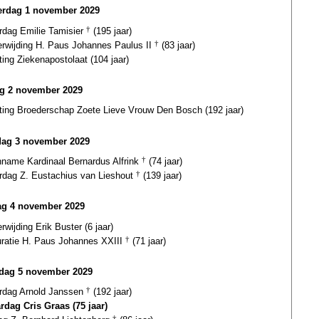
rdag 1 november 2029
ardag Emilie Tamisier
†
(195 jaar)
terwijding H. Paus Johannes Paulus II
†
(83 jaar)
ting Ziekenapostolaat (104 jaar)
ag 2 november 2029
hting Broederschap Zoete Lieve Vrouw Den Bosch (192 jaar)
dag 3 november 2029
inname Kardinaal Bernardus Alfrink
†
(74 jaar)
ardag Z. Eustachius van Lieshout
†
(139 jaar)
g 4 november 2029
erwijding Erik Buster (6 jaar)
uratie H. Paus Johannes XXIII
†
(71 jaar)
dag 5 november 2029
ardag Arnold Janssen
†
(192 jaar)
ardag Cris Graas (75 jaar)
†