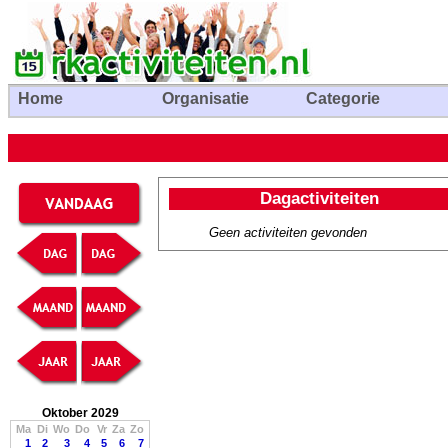
Home
Organisatie
Categorie
Dagactiviteiten
Geen activiteiten gevonden
Oktober 2029
Ma
Di
Wo
Do
Vr
Za
Zo
1
2
3
4
5
6
7