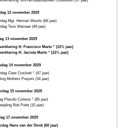
ekverheffing Sint-Nicolaasbasiliek IJsselstein (57 jaar)
dag 12 november 2029
rdag Mgr. Herman Woorts (66 jaar)
rdag Teun Warnaar (49 jaar)
ag 13 november 2029
gverklaring H. Francisco Marto
†
(12½ jaar)
gverklaring H. Jacinta Marto
†
(12½ jaar)
dag 14 november 2029
ardag Clare Crockett
†
(47 jaar)
ting Mothers Prayers (34 jaar)
rdag 15 november 2029
dag Placido Cortese
†
(85 jaar)
wijding Rob Polet (15 jaar)
dag 17 november 2029
ardag Hans van der Donk (60 jaar)