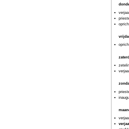
donde
verja
pries
oprich
vrijd
opric
zater
zetel
verja
zonda
priest
inaug
maan
verja
verja