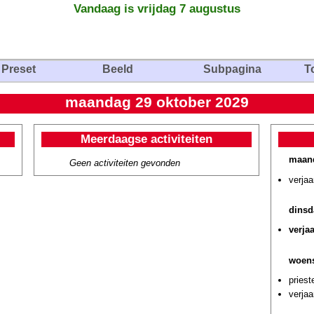
Vandaag is vrijdag 7 augustus
Preset
Beeld
Subpagina
T
maandag 29 oktober 2029
Meerdaagse activiteiten
maand
Geen activiteiten gevonden
verja
dinsd
verja
woens
priest
verja