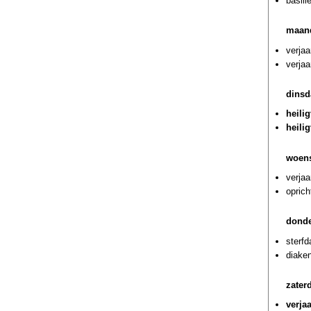
basili
maan
verjaa
verjaa
dinsd
heili
heili
woens
verja
oprich
donde
sterf
diaken
zater
verja