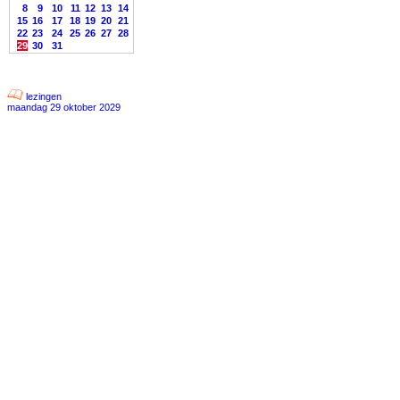
8
9
10
11
12
13
14
15
16
17
18
19
20
21
22
23
24
25
26
27
28
29
30
31
lezingen
maandag 29 oktober 2029