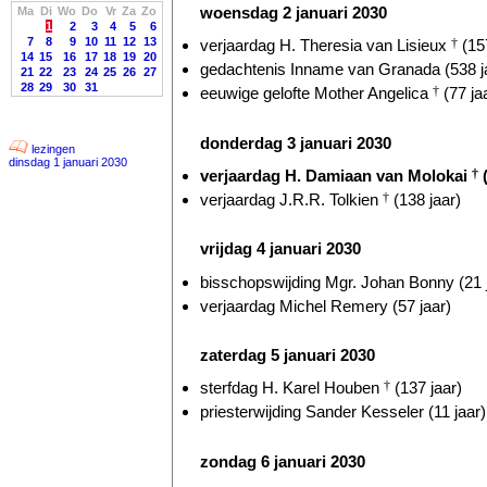
woensdag 2 januari 2030
Ma
Di
Wo
Do
Vr
Za
Zo
1
2
3
4
5
6
7
8
9
10
11
12
13
verjaardag H. Theresia van Lisieux
†
(157
14
15
16
17
18
19
20
gedachtenis Inname van Granada (538 j
21
22
23
24
25
26
27
28
29
30
31
eeuwige gelofte Mother Angelica
†
(77 ja
donderdag 3 januari 2030
lezingen
dinsdag 1 januari 2030
verjaardag H. Damiaan van Molokai
†
(
verjaardag J.R.R. Tolkien
†
(138 jaar)
vrijdag 4 januari 2030
bisschopswijding Mgr. Johan Bonny (21 
verjaardag Michel Remery (57 jaar)
zaterdag 5 januari 2030
sterfdag H. Karel Houben
†
(137 jaar)
priesterwijding Sander Kesseler (11 jaar)
zondag 6 januari 2030