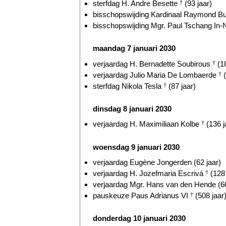
sterfdag H. Andre Besette
†
(93 jaar)
bisschopswijding Kardinaal Raymond Bur
bisschopswijding Mgr. Paul Tschang In-
maandag 7 januari 2030
verjaardag H. Bernadette Soubirous
†
(18
verjaardag Julio Maria De Lombaerde
†
(
sterfdag Nikola Tesla
†
(87 jaar)
dinsdag 8 januari 2030
verjaardag H. Maximiliaan Kolbe
†
(136 j
woensdag 9 januari 2030
verjaardag Eugène Jongerden (62 jaar)
verjaardag H. Jozefmaria Escrivá
†
(128 
verjaardag Mgr. Hans van den Hende (66
pauskeuze Paus Adrianus VI
†
(508 jaar
donderdag 10 januari 2030