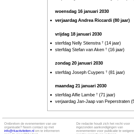
woensdag 16 januari 2030
verjaardag Andrea Riccardi (80 jaar)
vrijdag 18 januari 2030
sterfdag Nelly Stienstra
†
(14 jaar)
sterfdag Stefan van Aken
†
(16 jaar)
zondag 20 januari 2030
sterfdag Joseph Cuypers
†
(81 jaar)
maandag 21 januari 2030
sterfdag Alfie Lambe
†
(71 jaar)
verjaardag Jan-Jaap van Peperstraten (5
Ontbreken de evenementen van uw
De redactie houdt zich het recht voor
organisatie? Neem contact op met
ingezonden aankondigingen van
info@rkactiviteiten.nl
om te informeren
evenementen voor publicatie te weigere