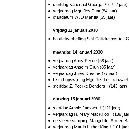
sterfdag Kardinaal George Pell
†
(7 jaar)
verjaardag Mgr. Jos Punt (84 jaar)
startdatum WJD Manilla (35 jaar)
vrijdag 11 januari 2030
basiliekverheffing Sint-Calixtusbasiliek G
maandag 14 januari 2030
verjaardag Andy Penne (58 jaar)
verjaardag Anselm Grün (85 jaar)
verjaardag Jules Dresmé (77 jaar)
bisschopswijding Mgr. Jos Lescrauwaet
sterfdag Z. Peerke Donders
†
(143 jaar)
dinsdag 15 januari 2030
sterfdag Arnold Janssen
†
(121 jaar)
verjaardag H. Mary MacKillop
†
(188 jaar
eerste verschijning Maagd der Armen Ba
verjaardag Martin Luther King
†
(101 jaar