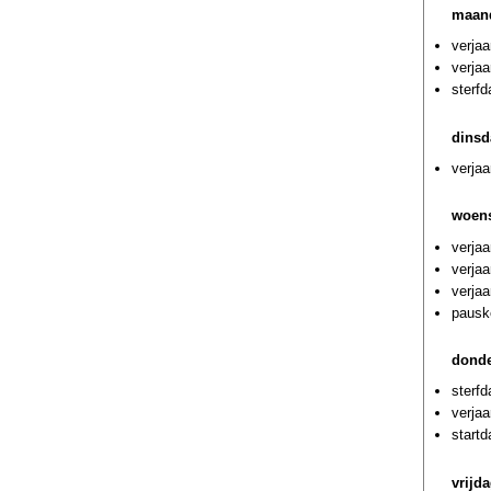
maand
verja
verja
sterfd
dinsd
verja
woens
verja
verja
verja
pausk
donde
sterf
verjaa
startd
vrijd