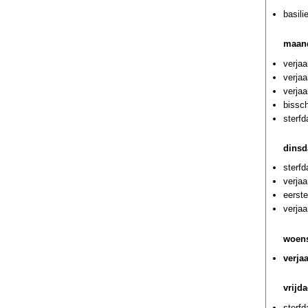
basili
maand
verjaa
verjaa
verjaa
bissc
sterf
dinsd
sterf
verja
eerst
verjaa
woens
verja
vrijd
sterfd