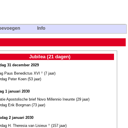
oevoegen
Info
Jubilea (21 dagen)
ag 31 december 2029
dag Paus Benedictus XVI
†
(7 jaar)
rdag Peter Koen (53 jaar)
ag 1 januari 2030
atie Apostolische brief Novo Millennio Ineunte (29 jaar)
rdag Erik Borgman (73 jaar)
dag 2 januari 2030
ardag H. Theresia van Lisieux
†
(157 jaar)