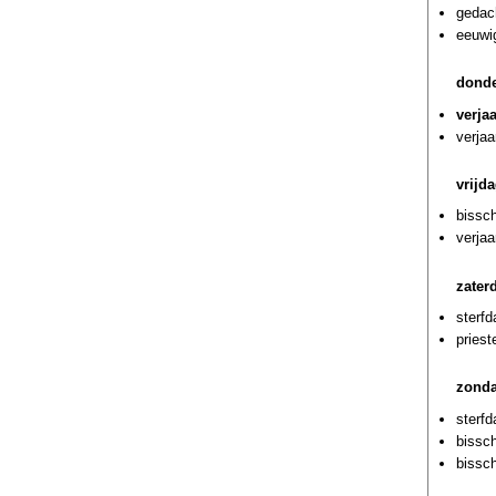
gedac
eeuwi
donde
verja
verjaa
vrijd
bissch
verjaa
zater
sterf
priest
zonda
sterf
bissc
bissc