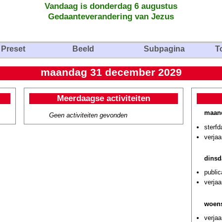
Vandaag is donderdag 6 augustus
Gedaanteverandering van Jezus
Preset
Beeld
Subpagina
T
maandag 31 december 2029
Meerdaagse activiteiten
maand
Geen activiteiten gevonden
sterf
verjaa
dinsd
public
verjaa
woens
verja