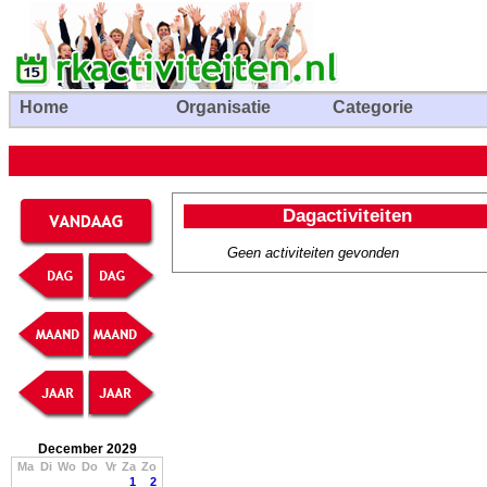
Home
Organisatie
Categorie
Dagactiviteiten
Geen activiteiten gevonden
December 2029
Ma
Di
Wo
Do
Vr
Za
Zo
1
2