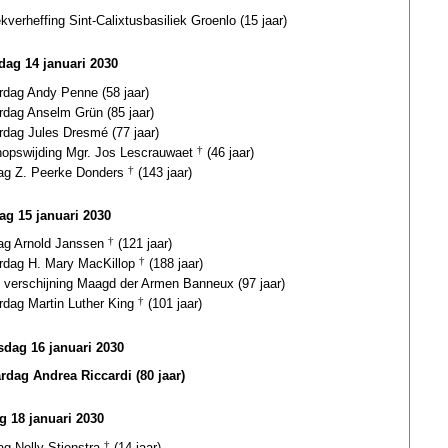
ekverheffing Sint-Calixtusbasiliek Groenlo (15 jaar)
ag 14 januari 2030
rdag Andy Penne (58 jaar)
rdag Anselm Grün (85 jaar)
rdag Jules Dresmé (77 jaar)
hopswijding Mgr. Jos Lescrauwaet
†
(46 jaar)
dag Z. Peerke Donders
†
(143 jaar)
ag 15 januari 2030
dag Arnold Janssen
†
(121 jaar)
ardag H. Mary MacKillop
†
(188 jaar)
e verschijning Maagd der Armen Banneux (97 jaar)
rdag Martin Luther King
†
(101 jaar)
dag 16 januari 2030
ardag Andrea Riccardi (80 jaar)
ag 18 januari 2030
ag Nelly Stienstra
†
(14 jaar)