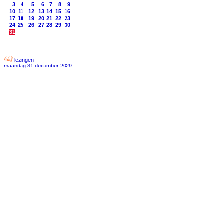
3
4
5
6
7
8
9
10
11
12
13
14
15
16
17
18
19
20
21
22
23
24
25
26
27
28
29
30
31
lezingen
maandag 31 december 2029