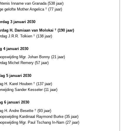
htenis Inname van Granada (538 jaar)
ge gelofte Mother Angelica
†
(77 jaar)
rdag 3 januari 2030
ardag H. Damiaan van Molokai
†
(190 jaar)
rdag J.R.R. Tolkien
†
(138 jaar)
ag 4 januari 2030
opswijding Mgr. Johan Bonny (21 jaar)
rdag Michel Remery (57 jaar)
dag 5 januari 2030
dag H. Karel Houben
†
(137 jaar)
erwijding Sander Kesseler (11 jaar)
g 6 januari 2030
dag H. Andre Besette
†
(93 jaar)
hopswijding Kardinaal Raymond Burke (35 jaar)
hopswijding Mgr. Paul Tschang In-Nam (27 jaar)