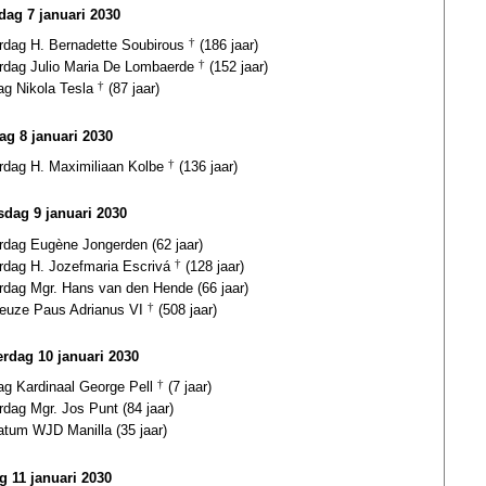
ag 7 januari 2030
ardag H. Bernadette Soubirous
†
(186 jaar)
ardag Julio Maria De Lombaerde
†
(152 jaar)
ag Nikola Tesla
†
(87 jaar)
ag 8 januari 2030
ardag H. Maximiliaan Kolbe
†
(136 jaar)
dag 9 januari 2030
ardag Eugène Jongerden (62 jaar)
ardag H. Jozefmaria Escrivá
†
(128 jaar)
ardag Mgr. Hans van den Hende (66 jaar)
euze Paus Adrianus VI
†
(508 jaar)
rdag 10 januari 2030
dag Kardinaal George Pell
†
(7 jaar)
rdag Mgr. Jos Punt (84 jaar)
atum WJD Manilla (35 jaar)
ag 11 januari 2030