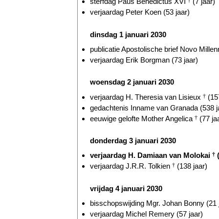
sterfdag Paus Benedictus XVI
†
(7 jaar)
verjaardag Peter Koen (53 jaar)
dinsdag 1 januari 2030
publicatie Apostolische brief Novo Millen
verjaardag Erik Borgman (73 jaar)
woensdag 2 januari 2030
verjaardag H. Theresia van Lisieux
†
(157
gedachtenis Inname van Granada (538 j
eeuwige gelofte Mother Angelica
†
(77 ja
donderdag 3 januari 2030
verjaardag H. Damiaan van Molokai
†
(
verjaardag J.R.R. Tolkien
†
(138 jaar)
vrijdag 4 januari 2030
bisschopswijding Mgr. Johan Bonny (21 
verjaardag Michel Remery (57 jaar)