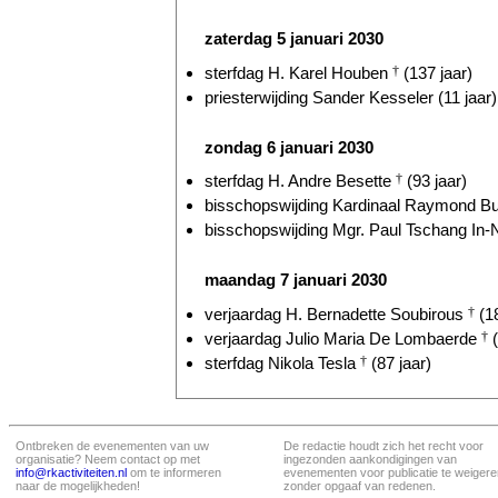
zaterdag 5 januari 2030
sterfdag H. Karel Houben
†
(137 jaar)
priesterwijding Sander Kesseler (11 jaar)
zondag 6 januari 2030
sterfdag H. Andre Besette
†
(93 jaar)
bisschopswijding Kardinaal Raymond Bur
bisschopswijding Mgr. Paul Tschang In-
maandag 7 januari 2030
verjaardag H. Bernadette Soubirous
†
(18
verjaardag Julio Maria De Lombaerde
†
(
sterfdag Nikola Tesla
†
(87 jaar)
Ontbreken de evenementen van uw
De redactie houdt zich het recht voor
organisatie? Neem contact op met
ingezonden aankondigingen van
info@rkactiviteiten.nl
om te informeren
evenementen voor publicatie te weigere
naar de mogelijkheden!
zonder opgaaf van redenen.