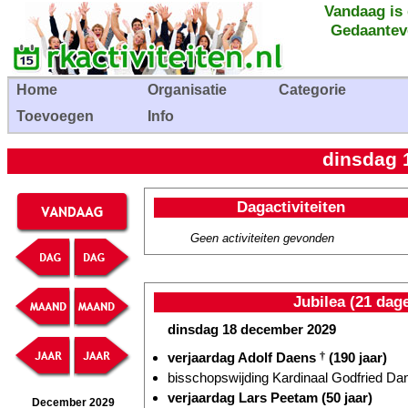
Vandaag is
Gedaantev
Home
Organisatie
Categorie
Toevoegen
Info
dinsdag 
Dagactiviteiten
Geen activiteiten gevonden
Jubilea (21 dag
dinsdag 18 december 2029
verjaardag Adolf Daens
†
(190 jaar)
bisschopswijding Kardinaal Godfried D
verjaardag Lars Peetam (50 jaar)
December 2029