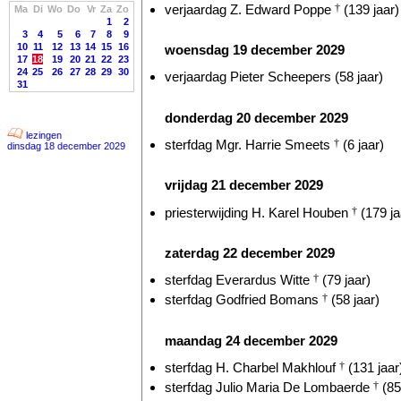
verjaardag Z. Edward Poppe
†
(139 jaar)
Ma
Di
Wo
Do
Vr
Za
Zo
1
2
3
4
5
6
7
8
9
10
11
12
13
14
15
16
woensdag 19 december 2029
17
18
19
20
21
22
23
24
25
26
27
28
29
30
verjaardag Pieter Scheepers (58 jaar)
31
donderdag 20 december 2029
lezingen
sterfdag Mgr. Harrie Smeets
†
(6 jaar)
dinsdag 18 december 2029
vrijdag 21 december 2029
priesterwijding H. Karel Houben
†
(179 ja
zaterdag 22 december 2029
sterfdag Everardus Witte
†
(79 jaar)
sterfdag Godfried Bomans
†
(58 jaar)
maandag 24 december 2029
sterfdag H. Charbel Makhlouf
†
(131 jaar
sterfdag Julio Maria De Lombaerde
†
(85