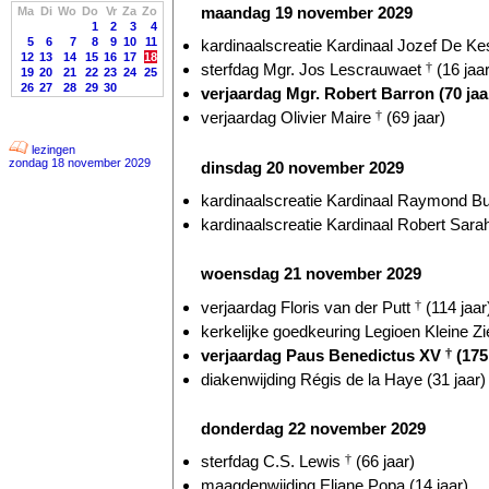
maandag 19 november 2029
Ma
Di
Wo
Do
Vr
Za
Zo
1
2
3
4
5
6
7
8
9
10
11
kardinaalscreatie Kardinaal Jozef De Kes
12
13
14
15
16
17
18
sterfdag Mgr. Jos Lescrauwaet
†
(16 jaar
19
20
21
22
23
24
25
26
27
28
29
30
verjaardag Mgr. Robert Barron (70 jaa
verjaardag Olivier Maire
†
(69 jaar)
lezingen
zondag 18 november 2029
dinsdag 20 november 2029
kardinaalscreatie Kardinaal Raymond Bur
kardinaalscreatie Kardinaal Robert Sarah
woensdag 21 november 2029
verjaardag Floris van der Putt
†
(114 jaar
kerkelijke goedkeuring Legioen Kleine Zie
verjaardag Paus Benedictus XV
†
(175 
diakenwijding Régis de la Haye (31 jaar)
donderdag 22 november 2029
sterfdag C.S. Lewis
†
(66 jaar)
maagdenwijding Eliane Popa (14 jaar)