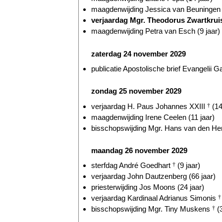
maagdenwijding Jessica van Beuningen (
verjaardag Mgr. Theodorus Zwartkru
maagdenwijding Petra van Esch (9 jaar)
zaterdag 24 november 2029
publicatie Apostolische brief Evangelii G
zondag 25 november 2029
verjaardag H. Paus Johannes XXIII
†
(14
maagdenwijding Irene Ceelen (11 jaar)
bisschopswijding Mgr. Hans van den Hen
maandag 26 november 2029
sterfdag André Goedhart
†
(9 jaar)
verjaardag John Dautzenberg (66 jaar)
priesterwijding Jos Moons (24 jaar)
verjaardag Kardinaal Adrianus Simonis
†
bisschopswijding Mgr. Tiny Muskens
†
(3