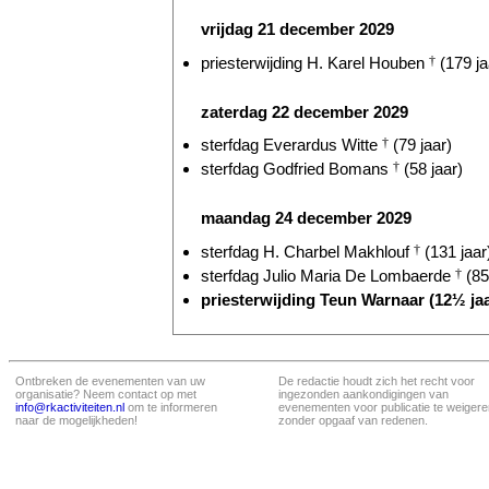
vrijdag 21 december 2029
priesterwijding H. Karel Houben
†
(179 ja
zaterdag 22 december 2029
sterfdag Everardus Witte
†
(79 jaar)
sterfdag Godfried Bomans
†
(58 jaar)
maandag 24 december 2029
sterfdag H. Charbel Makhlouf
†
(131 jaar
sterfdag Julio Maria De Lombaerde
†
(85
priesterwijding Teun Warnaar (12½ jaa
Ontbreken de evenementen van uw
De redactie houdt zich het recht voor
organisatie? Neem contact op met
ingezonden aankondigingen van
info@rkactiviteiten.nl
om te informeren
evenementen voor publicatie te weigere
naar de mogelijkheden!
zonder opgaaf van redenen.