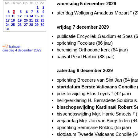
woensdag 5 december 2029
Ma
Di
Wo
Do
Vr
Za
Zo
1
2
3
4
5
6
7
8
9
sterfdag Wolfgang Amadeus Mozart
†
(23
10
11
12
13
14
15
16
17
18
19
20
21
22
23
24
25
26
27
28
29
30
vrijdag 7 december 2029
31
publicatie Encycliek Gaudium et Spes (6
oprichting Focolare (86 jaar)
lezingen
hereniging Orthodoxe kerk (64 jaar)
dinsdag 4 december 2029
aanval Pearl Harbor (88 jaar)
zaterdag 8 december 2029
oprichting Broeders van Sint Jan (54 jaar
startdatum Eerste Vaticaans Concilie (
priesterwijding Elias Leyds
†
(42 jaar)
heiligverklaring H. Bernadette Soubirou
bisschopswijding Kardinaal Robert Sa
bisschopswijding Mgr. Harrie Smeets
†
(
verjaardag Mgr. Jan van Burgsteden (94 
oprichting Seminarie Rolduc (55 jaar)
slotdatum Tweede Vaticaans Concilie (64