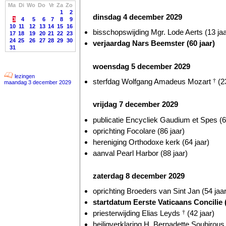
Ma
Di
Wo
Do
Vr
Za
Zo
1
2
dinsdag 4 december 2029
3
4
5
6
7
8
9
10
11
12
13
14
15
16
bisschopswijding Mgr. Lode Aerts (13 jaa
17
18
19
20
21
22
23
24
25
26
27
28
29
30
verjaardag Nars Beemster (60 jaar)
31
woensdag 5 december 2029
lezingen
sterfdag Wolfgang Amadeus Mozart
†
(23
maandag 3 december 2029
vrijdag 7 december 2029
publicatie Encycliek Gaudium et Spes (6
oprichting Focolare (86 jaar)
hereniging Orthodoxe kerk (64 jaar)
aanval Pearl Harbor (88 jaar)
zaterdag 8 december 2029
oprichting Broeders van Sint Jan (54 jaar
startdatum Eerste Vaticaans Concilie (
priesterwijding Elias Leyds
†
(42 jaar)
heiligverklaring H. Bernadette Soubirou