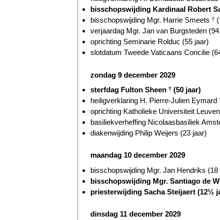
bisschopswijding Kardinaal Robert Sa
bisschopswijding Mgr. Harrie Smeets
†
(
verjaardag Mgr. Jan van Burgsteden (94 
oprichting Seminarie Rolduc (55 jaar)
slotdatum Tweede Vaticaans Concilie (64
zondag 9 december 2029
sterfdag Fulton Sheen
†
(50 jaar)
heiligverklaring H. Pierre-Julien Eymard
oprichting Katholieke Universiteit Leuven
basiliekverheffing Nicolaasbasiliek Amst
diakenwijding Philip Weijers (23 jaar)
maandag 10 december 2029
bisschopswijding Mgr. Jan Hendriks (18 
bisschopswijding Mgr. Santiago de W
priesterwijding Sacha Steijaert (12½ j
dinsdag 11 december 2029