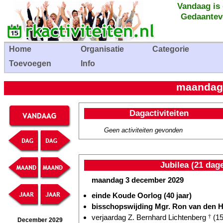
Vandaag is
Gedaantev
Home
Organisatie
Categorie
Toevoegen
Info
maandag
Dagactiviteiten
Geen activiteiten gevonden
Jubilea (21 dag
maandag 3 december 2029
einde Koude Oorlog (40 jaar)
bisschopswijding Mgr. Ron van den H
verjaardag Z. Bernhard Lichtenberg
†
(15
December 2029