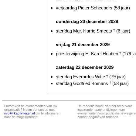
verjaardag Pieter Scheepers (58 jaar)
donderdag 20 december 2029
sterfdag Mgr. Harrie Smeets
†
(6 jaar)
vrijdag 21 december 2029
priesterwijding H. Karel Houben
†
(179 ja
zaterdag 22 december 2029
sterfdag Everardus Witte
†
(79 jaar)
sterfdag Godfried Bomans
†
(58 jaar)
Ontbreken de evenementen van uw
De redactie houdt zich het recht voor
organisatie? Neem contact op met
ingezonden aankondigingen van
info@rkactiviteiten.nl
om te informeren
evenementen voor publicatie te weigere
naar de mogelijkheden!
zonder opgaaf van redenen.