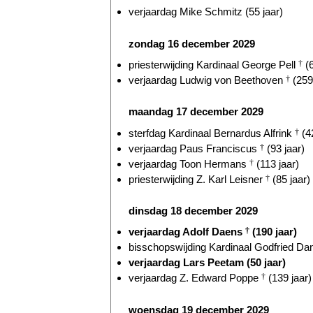
verjaardag Mike Schmitz (55 jaar)
zondag 16 december 2029
priesterwijding Kardinaal George Pell
†
(6
verjaardag Ludwig von Beethoven
†
(259 
maandag 17 december 2029
sterfdag Kardinaal Bernardus Alfrink
†
(42
verjaardag Paus Franciscus
†
(93 jaar)
verjaardag Toon Hermans
†
(113 jaar)
priesterwijding Z. Karl Leisner
†
(85 jaar)
dinsdag 18 december 2029
verjaardag Adolf Daens
†
(190 jaar)
bisschopswijding Kardinaal Godfried D
verjaardag Lars Peetam (50 jaar)
verjaardag Z. Edward Poppe
†
(139 jaar)
woensdag 19 december 2029