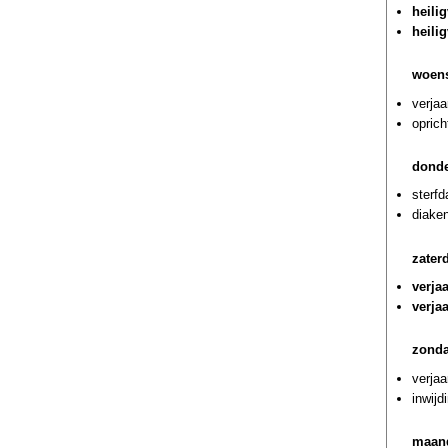
heili
heili
woens
verja
oprich
donde
sterf
diaken
zater
verja
verja
zonda
verjaa
inwijd
maan