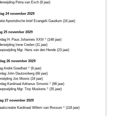
enwijding Petra van Esch (9 jaar)
dag 24 november 2029
atie Apostolische brief Evangelii Gaudium (16 jaar)
g 25 november 2029
ardag H. Paus Johannes XXIII
†
(148 jaar)
nwijding Irene Ceelen (11 jaar)
hopswijding Mgr. Hans van den Hende (23 jaar)
dag 26 november 2029
dag André Goedhart
†
(9 jaar)
rdag John Dautzenberg (66 jaar)
erwijding Jos Moons (24 jaar)
ardag Kardinaal Adrianus Simonis
†
(98 jaar)
hopswijding Mgr. Tiny Muskens
†
(35 jaar)
ag 27 november 2029
naalscreatie Kardinaal Willem van Rossum
†
(118 jaar)