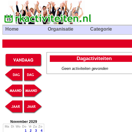
Home
Organisatie
Categorie
Dagactiviteiten
Geen activiteiten gevonden
November 2029
Ma
Di
Wo
Do
Vr
Za
Zo
1
2
3
4