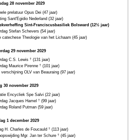
dag 28 november 2029
ele prelatuur Opus Dei (47 jaar)
ting Sant'Egidio Nederland (32 jaar)
iekverheffing Sint-Franciscusbasiliek Bolsward (12½ jaar)
rdag Stefan Schevers (54 jaar)
e catechese Theologie van het Lichaam (45 jaar)
rdag 29 november 2029
ardag C.S. Lewis
†
(131 jaar)
ardag Maurice Pirenne
†
(101 jaar)
 verschijning OLV van Beauraing (97 jaar)
ag 30 november 2029
atie Encycliek Spe Salvi (22 jaar)
ardag Jacques Hamel
†
(99 jaar)
rdag Roland Putman (59 jaar)
dag 1 december 2029
dag H. Charles de Foucauld
†
(113 jaar)
hopswijding Mgr. Jan ter Schure
†
(45 jaar)