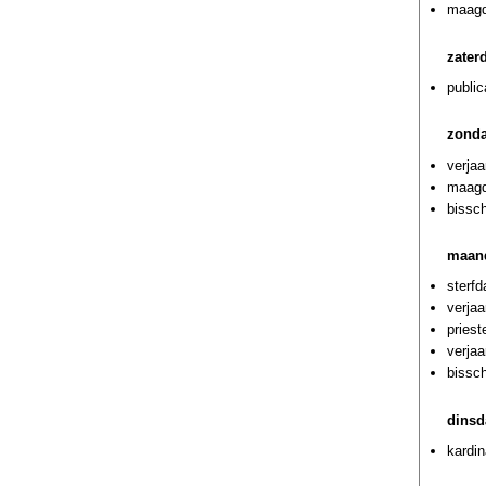
maagd
zater
public
zonda
verja
maagde
bissc
maan
sterf
verjaa
priest
verja
bissc
dinsd
kardi