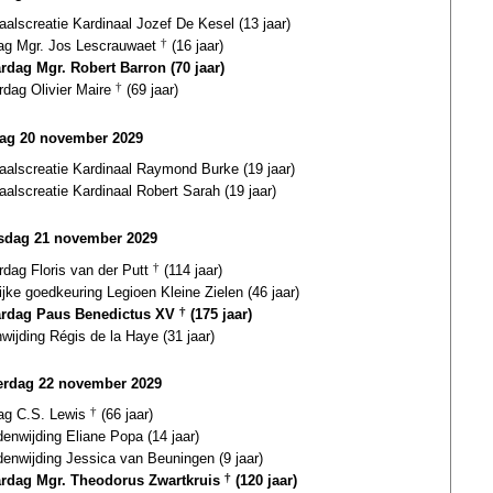
aalscreatie Kardinaal Jozef De Kesel (13 jaar)
dag Mgr. Jos Lescrauwaet
†
(16 jaar)
ardag Mgr. Robert Barron (70 jaar)
rdag Olivier Maire
†
(69 jaar)
ag 20 november 2029
aalscreatie Kardinaal Raymond Burke (19 jaar)
aalscreatie Kardinaal Robert Sarah (19 jaar)
dag 21 november 2029
rdag Floris van der Putt
†
(114 jaar)
ijke goedkeuring Legioen Kleine Zielen (46 jaar)
ardag Paus Benedictus XV
†
(175 jaar)
wijding Régis de la Haye (31 jaar)
rdag 22 november 2029
dag C.S. Lewis
†
(66 jaar)
enwijding Eliane Popa (14 jaar)
enwijding Jessica van Beuningen (9 jaar)
ardag Mgr. Theodorus Zwartkruis
†
(120 jaar)