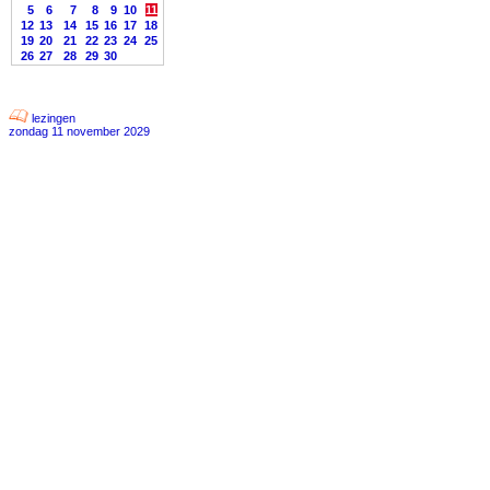
5
6
7
8
9
10
11
12
13
14
15
16
17
18
19
20
21
22
23
24
25
26
27
28
29
30
lezingen
zondag 11 november 2029