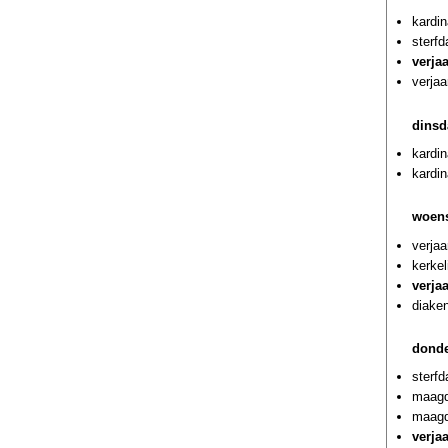
kardin
sterf
verja
verjaa
dinsd
kardin
kardin
woens
verjaa
kerkel
verja
diaken
donde
sterf
maagd
maagd
verja