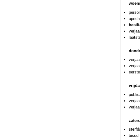
woens
person
oprich
basil
verjaa
laatst
donde
verja
verja
eerste
vrijd
public
verja
verjaa
zater
sterf
bissc