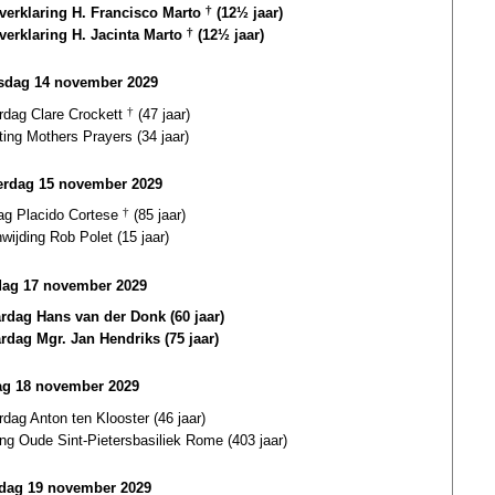
gverklaring H. Francisco Marto
†
(12½ jaar)
gverklaring H. Jacinta Marto
†
(12½ jaar)
dag 14 november 2029
ardag Clare Crockett
†
(47 jaar)
ting Mothers Prayers (34 jaar)
rdag 15 november 2029
dag Placido Cortese
†
(85 jaar)
wijding Rob Polet (15 jaar)
dag 17 november 2029
ardag Hans van der Donk (60 jaar)
ardag Mgr. Jan Hendriks (75 jaar)
g 18 november 2029
rdag Anton ten Klooster (46 jaar)
ing Oude Sint-Pietersbasiliek Rome (403 jaar)
dag 19 november 2029