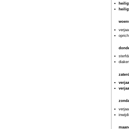
heili
heili
woens
verja
oprich
donde
sterf
diaken
zater
verja
verja
zonda
verjaa
inwijd
maan