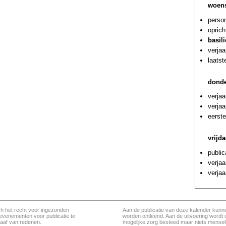
woens
person
oprich
basil
verjaa
laatst
donde
verja
verja
eerste
vrijd
public
verja
verjaa
ch het recht voor ingezonden
Aan de publicatie van deze kalender kunn
evenementen voor publicatie te
worden ontleend. Aan de uitvoering wordt 
aaf van redenen.
mogelijke zorg besteed maar niets menseli