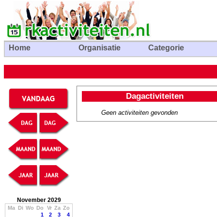
Home
Organisatie
Categorie
Dagactiviteiten
Geen activiteiten gevonden
November 2029
Ma
Di
Wo
Do
Vr
Za
Zo
1
2
3
4