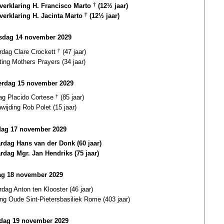
gverklaring H. Francisco Marto
†
(12½ jaar)
gverklaring H. Jacinta Marto
†
(12½ jaar)
dag 14 november 2029
ardag Clare Crockett
†
(47 jaar)
ting Mothers Prayers (34 jaar)
rdag 15 november 2029
dag Placido Cortese
†
(85 jaar)
wijding Rob Polet (15 jaar)
dag 17 november 2029
ardag Hans van der Donk (60 jaar)
ardag Mgr. Jan Hendriks (75 jaar)
g 18 november 2029
rdag Anton ten Klooster (46 jaar)
ing Oude Sint-Pietersbasiliek Rome (403 jaar)
dag 19 november 2029