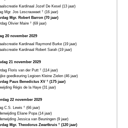
aalscreatie Kardinaal Jozef De Kesel (13 jaar)
dag Mgr. Jos Lescrauwaet
†
(16 jaar)
ardag Mgr. Robert Barron (70 jaar)
rdag Olivier Maire
†
(69 jaar)
ag 20 november 2029
aalscreatie Kardinaal Raymond Burke (19 jaar)
aalscreatie Kardinaal Robert Sarah (19 jaar)
dag 21 november 2029
rdag Floris van der Putt
†
(114 jaar)
ijke goedkeuring Legioen Kleine Zielen (46 jaar)
ardag Paus Benedictus XV
†
(175 jaar)
wijding Régis de la Haye (31 jaar)
rdag 22 november 2029
dag C.S. Lewis
†
(66 jaar)
enwijding Eliane Popa (14 jaar)
enwijding Jessica van Beuningen (9 jaar)
ardag Mgr. Theodorus Zwartkruis
†
(120 jaar)