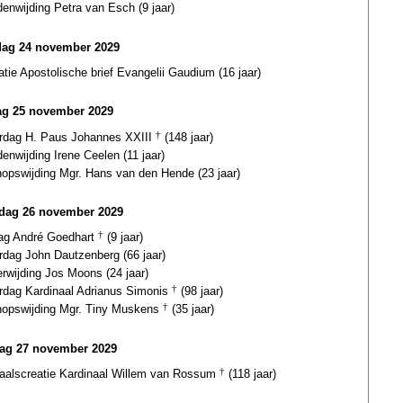
enwijding Petra van Esch (9 jaar)
dag 24 november 2029
atie Apostolische brief Evangelii Gaudium (16 jaar)
g 25 november 2029
ardag H. Paus Johannes XXIII
†
(148 jaar)
nwijding Irene Ceelen (11 jaar)
hopswijding Mgr. Hans van den Hende (23 jaar)
dag 26 november 2029
dag André Goedhart
†
(9 jaar)
rdag John Dautzenberg (66 jaar)
erwijding Jos Moons (24 jaar)
ardag Kardinaal Adrianus Simonis
†
(98 jaar)
hopswijding Mgr. Tiny Muskens
†
(35 jaar)
ag 27 november 2029
naalscreatie Kardinaal Willem van Rossum
†
(118 jaar)