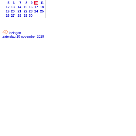
5
6
7
8
9
10
11
12
13
14
15
16
17
18
19
20
21
22
23
24
25
26
27
28
29
30
lezingen
zaterdag 10 november 2029