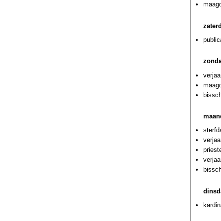
maagd
zater
public
zonda
verja
maagde
bissc
maan
sterf
verjaa
priest
verja
bissc
dinsd
kardi