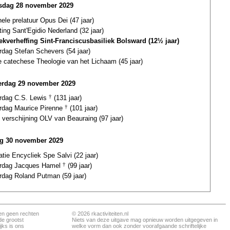
dag 28 november 2029
ele prelatuur Opus Dei (47 jaar)
ting Sant'Egidio Nederland (32 jaar)
iekverheffing Sint-Franciscusbasiliek Bolsward (12½ jaar)
rdag Stefan Schevers (54 jaar)
e catechese Theologie van het Lichaam (45 jaar)
rdag 29 november 2029
ardag C.S. Lewis
†
(131 jaar)
ardag Maurice Pirenne
†
(101 jaar)
 verschijning OLV van Beauraing (97 jaar)
ag 30 november 2029
atie Encycliek Spe Salvi (22 jaar)
ardag Jacques Hamel
†
(99 jaar)
rdag Roland Putman (59 jaar)
en geen rechten
© 2026 rkactiviteiten.nl
de grootst
Niets van deze uitgave mag opnieuw worden uitgegeven in
jks is ons
welke vorm dan ook zonder voorafgaande schriftelijke