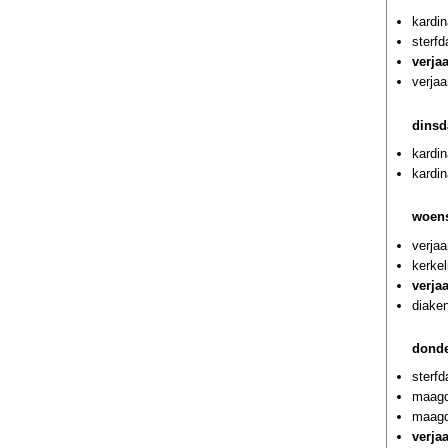
kardin
sterf
verja
verjaa
dinsd
kardin
kardin
woens
verjaa
kerkel
verja
diaken
donde
sterf
maagd
maagd
verja