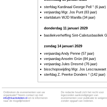
sterfdag Kardinaal George Pell
†
(6 jaar)
verjaardag Mgr. Jos Punt (83 jaar)
startdatum WJD Manilla (34 jaar)
donderdag 11 januari 2029
basiliekverheffing Sint-Calixtusbasiliek G
zondag 14 januari 2029
verjaardag Andy Penne (57 jaar)
verjaardag Anselm Grün (84 jaar)
verjaardag Jules Dresmé (76 jaar)
bisschopswijding Mgr. Jos Lescrauwaet
sterfdag Z. Peerke Donders
†
(142 jaar)
Ontbreken de evenementen van uw
De redactie houdt zich het recht voor
organisatie? Neem contact op met
ingezonden aankondigingen van
info@rkactiviteiten.nl
om te informeren
evenementen voor publicatie te weigere
naar de mogelijkheden!
zonder opgaaf van redenen.