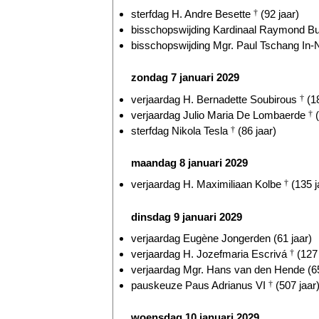
sterfdag H. Andre Besette
†
(92 jaar)
bisschopswijding Kardinaal Raymond Bur
bisschopswijding Mgr. Paul Tschang In-
zondag 7 januari 2029
verjaardag H. Bernadette Soubirous
†
(18
verjaardag Julio Maria De Lombaerde
†
(
sterfdag Nikola Tesla
†
(86 jaar)
maandag 8 januari 2029
verjaardag H. Maximiliaan Kolbe
†
(135 j
dinsdag 9 januari 2029
verjaardag Eugène Jongerden (61 jaar)
verjaardag H. Jozefmaria Escrivá
†
(127 
verjaardag Mgr. Hans van den Hende (65
pauskeuze Paus Adrianus VI
†
(507 jaar
woensdag 10 januari 2029