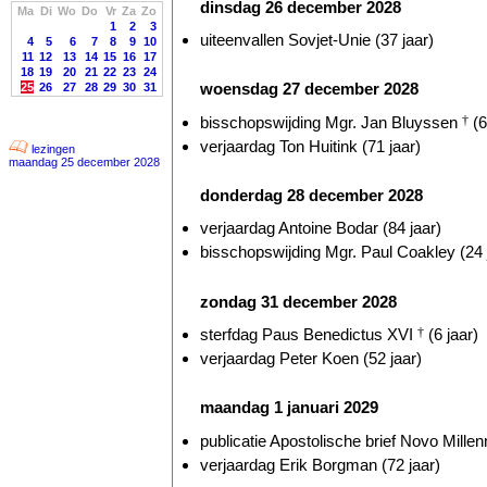
dinsdag 26 december 2028
Ma
Di
Wo
Do
Vr
Za
Zo
1
2
3
uiteenvallen Sovjet-Unie (37 jaar)
4
5
6
7
8
9
10
11
12
13
14
15
16
17
18
19
20
21
22
23
24
woensdag 27 december 2028
25
26
27
28
29
30
31
bisschopswijding Mgr. Jan Bluyssen
†
(6
verjaardag Ton Huitink (71 jaar)
lezingen
maandag 25 december 2028
donderdag 28 december 2028
verjaardag Antoine Bodar (84 jaar)
bisschopswijding Mgr. Paul Coakley (24 
zondag 31 december 2028
sterfdag Paus Benedictus XVI
†
(6 jaar)
verjaardag Peter Koen (52 jaar)
maandag 1 januari 2029
publicatie Apostolische brief Novo Millen
verjaardag Erik Borgman (72 jaar)