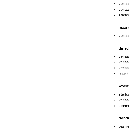
verja
verja
sterfd
maand
verja
dinsd
verja
verja
verja
pausk
woens
sterf
verjaa
startd
donde
basili