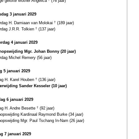
ge gelofte Mother Angelica
(76 jaar)
dag 3 januari 2029
ardag H. Damiaan van Molokai
†
(189 jaar)
rdag J.R.R. Tolkien
†
(137 jaar)
rdag 4 januari 2029
hopswijding Mgr. Johan Bonny (20 jaar)
rdag Michel Remery (56 jaar)
ag 5 januari 2029
dag H. Karel Houben
†
(136 jaar)
terwijding Sander Kesseler (10 jaar)
dag 6 januari 2029
dag H. Andre Besette
†
(92 jaar)
hopswijding Kardinaal Raymond Burke (34 jaar)
hopswijding Mgr. Paul Tschang In-Nam (26 jaar)
g 7 januari 2029