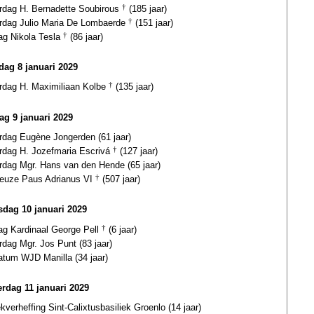
ardag H. Bernadette Soubirous
†
(185 jaar)
ardag Julio Maria De Lombaerde
†
(151 jaar)
ag Nikola Tesla
†
(86 jaar)
ag 8 januari 2029
ardag H. Maximiliaan Kolbe
†
(135 jaar)
ag 9 januari 2029
ardag Eugène Jongerden (61 jaar)
ardag H. Jozefmaria Escrivá
†
(127 jaar)
ardag Mgr. Hans van den Hende (65 jaar)
euze Paus Adrianus VI
†
(507 jaar)
dag 10 januari 2029
dag Kardinaal George Pell
†
(6 jaar)
rdag Mgr. Jos Punt (83 jaar)
atum WJD Manilla (34 jaar)
rdag 11 januari 2029
ekverheffing Sint-Calixtusbasiliek Groenlo (14 jaar)