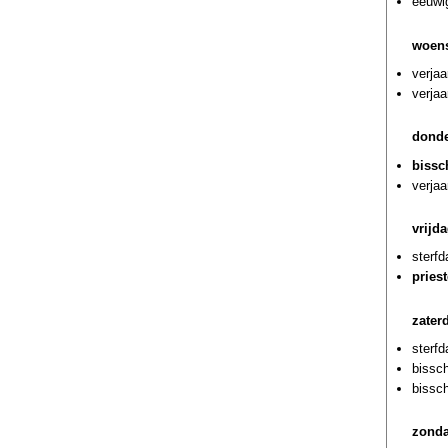
eeuwi
woens
verja
verjaa
donde
bissc
verjaa
vrijd
sterf
pries
zater
sterf
bissc
bissc
zonda