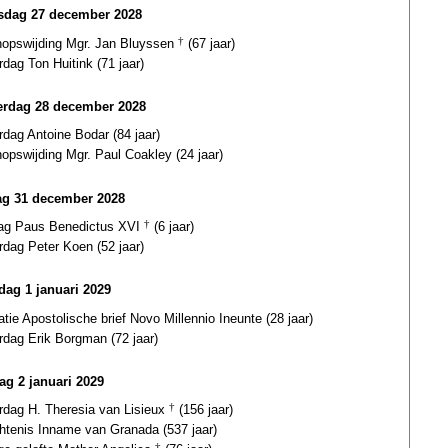
dag 27 december 2028
hopswijding Mgr. Jan Bluyssen
†
(67 jaar)
rdag Ton Huitink (71 jaar)
rdag 28 december 2028
rdag Antoine Bodar (84 jaar)
opswijding Mgr. Paul Coakley (24 jaar)
g 31 december 2028
dag Paus Benedictus XVI
†
(6 jaar)
rdag Peter Koen (52 jaar)
ag 1 januari 2029
atie Apostolische brief Novo Millennio Ineunte (28 jaar)
rdag Erik Borgman (72 jaar)
ag 2 januari 2029
ardag H. Theresia van Lisieux
†
(156 jaar)
htenis Inname van Granada (537 jaar)
†