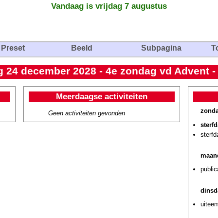
Vandaag is vrijdag 7 augustus
Preset
Beeld
Subpagina
T
 24 december 2028 - 4e zondag vd Advent -
Meerdaagse activiteiten
zonda
Geen activiteiten gevonden
sterf
sterf
maand
public
dinsd
uiteen