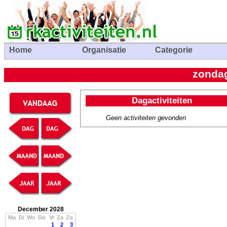
Home
Organisatie
Categorie
zondag
Dagactiviteiten
Geen activiteiten gevonden
December 2028
Ma
Di
Wo
Do
Vr
Za
Zo
1
2
3