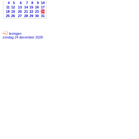
4
5
6
7
8
9
10
11
12
13
14
15
16
17
18
19
20
21
22
23
24
25
26
27
28
29
30
31
lezingen
zondag 24 december 2028