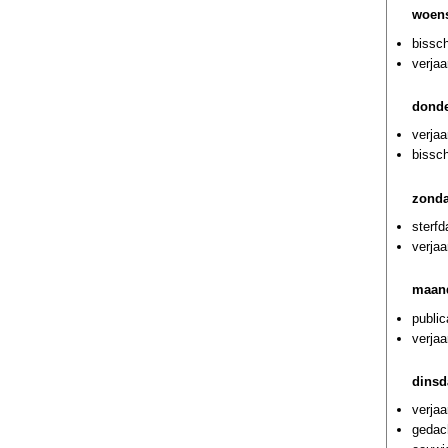
woens
bissc
verjaa
donde
verjaa
bissch
zonda
sterf
verjaa
maand
public
verjaa
dinsd
verja
gedac