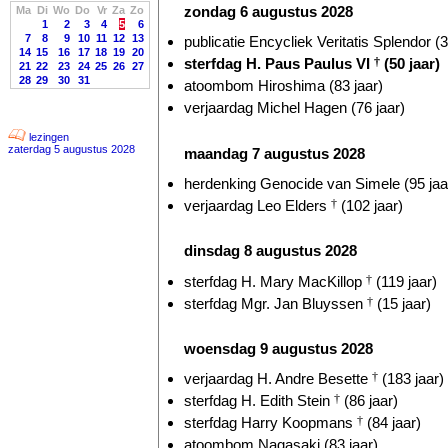
zondag 6 augustus 2028
Ma
Di
Wo
Do
Vr
Za
Zo
1
2
3
4
5
6
7
8
9
10
11
12
13
publicatie Encycliek Veritatis Splendor (3
14
15
16
17
18
19
20
sterfdag H. Paus Paulus VI
†
(50 jaar)
21
22
23
24
25
26
27
28
29
30
31
atoombom Hiroshima (83 jaar)
verjaardag Michel Hagen (76 jaar)
lezingen
zaterdag 5 augustus 2028
maandag 7 augustus 2028
herdenking Genocide van Simele (95 jaa
verjaardag Leo Elders
†
(102 jaar)
dinsdag 8 augustus 2028
sterfdag H. Mary MacKillop
†
(119 jaar)
sterfdag Mgr. Jan Bluyssen
†
(15 jaar)
woensdag 9 augustus 2028
verjaardag H. Andre Besette
†
(183 jaar)
sterfdag H. Edith Stein
†
(86 jaar)
sterfdag Harry Koopmans
†
(84 jaar)
atoombom Nagasaki (83 jaar)