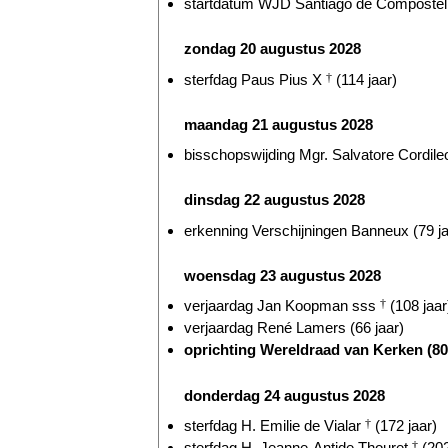
startdatum WJD Santiago de Compostella
zondag 20 augustus 2028
sterfdag Paus Pius X
†
(114 jaar)
maandag 21 augustus 2028
bisschopswijding Mgr. Salvatore Cordileo
dinsdag 22 augustus 2028
erkenning Verschijningen Banneux (79 ja
woensdag 23 augustus 2028
verjaardag Jan Koopman sss
†
(108 jaar
verjaardag René Lamers (66 jaar)
oprichting Wereldraad van Kerken (80 
donderdag 24 augustus 2028
sterfdag H. Emilie de Vialar
†
(172 jaar)
sterfdag H. Jeanne-Antide Thouret
†
(202