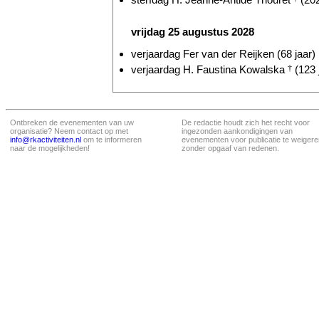
vrijdag 25 augustus 2028
verjaardag Fer van der Reijken (68 jaar)
verjaardag H. Faustina Kowalska
†
(123 
Ontbreken de evenementen van uw
De redactie houdt zich het recht voor
organisatie? Neem contact op met
ingezonden aankondigingen van
info@rkactiviteiten.nl
om te informeren
evenementen voor publicatie te weigere
naar de mogelijkheden!
zonder opgaaf van redenen.