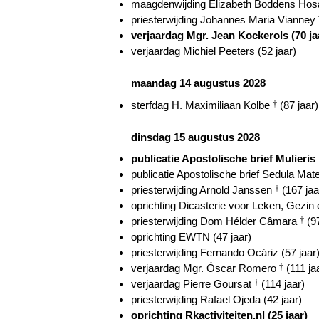
maagdenwijding Elizabeth Boddens Hosa
priesterwijding Johannes Maria Vianney
verjaardag Mgr. Jean Kockerols (70 ja
verjaardag Michiel Peeters (52 jaar)
maandag 14 augustus 2028
sterfdag H. Maximiliaan Kolbe
†
(87 jaar)
dinsdag 15 augustus 2028
publicatie Apostolische brief Mulieris 
publicatie Apostolische brief Sedula Mate
priesterwijding Arnold Janssen
†
(167 jaa
oprichting Dicasterie voor Leken, Gezin 
priesterwijding Dom Hélder Câmara
†
(97
oprichting EWTN (47 jaar)
priesterwijding Fernando Ocáriz (57 jaar
verjaardag Mgr. Óscar Romero
†
(111 ja
verjaardag Pierre Goursat
†
(114 jaar)
priesterwijding Rafael Ojeda (42 jaar)
oprichting Rkactiviteiten.nl (25 jaar)