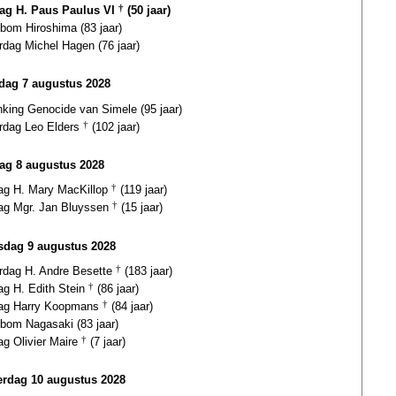
dag H. Paus Paulus VI
†
(50 jaar)
bom Hiroshima (83 jaar)
rdag Michel Hagen (76 jaar)
ag 7 augustus 2028
nking Genocide van Simele (95 jaar)
ardag Leo Elders
†
(102 jaar)
ag 8 augustus 2028
dag H. Mary MacKillop
†
(119 jaar)
dag Mgr. Jan Bluyssen
†
(15 jaar)
dag 9 augustus 2028
ardag H. Andre Besette
†
(183 jaar)
ag H. Edith Stein
†
(86 jaar)
dag Harry Koopmans
†
(84 jaar)
bom Nagasaki (83 jaar)
ag Olivier Maire
†
(7 jaar)
rdag 10 augustus 2028