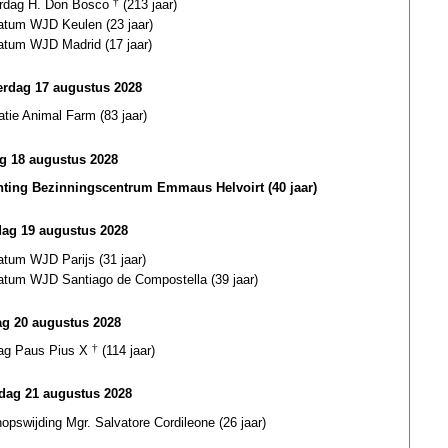
ardag H. Don Bosco
†
(213 jaar)
datum WJD Keulen (23 jaar)
datum WJD Madrid (17 jaar)
rdag 17 augustus 2028
atie Animal Farm (83 jaar)
ag 18 augustus 2028
hting Bezinningscentrum Emmaus Helvoirt (40 jaar)
dag 19 augustus 2028
atum WJD Parijs (31 jaar)
datum WJD Santiago de Compostella (39 jaar)
g 20 augustus 2028
dag Paus Pius X
†
(114 jaar)
ag 21 augustus 2028
opswijding Mgr. Salvatore Cordileone (26 jaar)