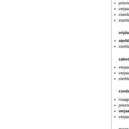
priest
verjaa
start
start
vrijd
sterf
sterf
zater
verjaa
verja
sterfd
zonda
maagd
pries
verja
verjaa