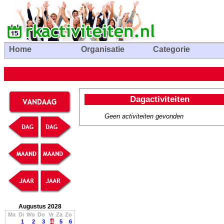
Home
Organisatie
Categorie
Dagactiviteiten
Geen activiteiten gevonden
Augustus 2028
Ma
Di
Wo
Do
Vr
Za
Zo
1
2
3
4
5
6