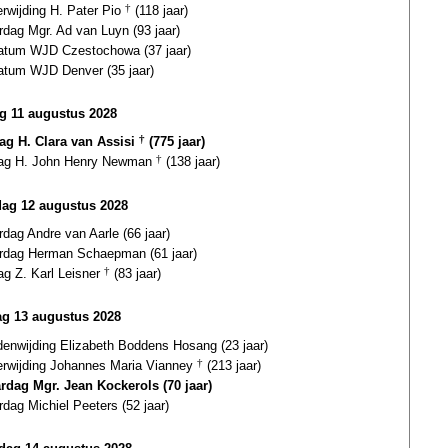
erwijding H. Pater Pio
†
(118 jaar)
rdag Mgr. Ad van Luyn (93 jaar)
datum WJD Czestochowa (37 jaar)
datum WJD Denver (35 jaar)
ag 11 augustus 2028
dag H. Clara van Assisi
†
(775 jaar)
dag H. John Henry Newman
†
(138 jaar)
dag 12 augustus 2028
rdag Andre van Aarle (66 jaar)
ardag Herman Schaepman (61 jaar)
ag Z. Karl Leisner
†
(83 jaar)
g 13 augustus 2028
enwijding Elizabeth Boddens Hosang (23 jaar)
terwijding Johannes Maria Vianney
†
(213 jaar)
ardag Mgr. Jean Kockerols (70 jaar)
rdag Michiel Peeters (52 jaar)