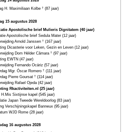
ag 14 augustus 2028
dag H. Maximiliaan Kolbe
†
(87 jaar)
ag 15 augustus 2028
catie Apostolische brief Mulieris Dignitatem (40 jaar)
atie Apostolische brief Sedula Mater (12 jaar)
erwijding Arnold Janssen
†
(167 jaar)
ting Dicasterie voor Leken, Gezin en Leven (12 jaar)
terwijding Dom Hélder Câmara
†
(97 jaar)
ting EWTN (47 jaar)
erwijding Fernando Ocáriz (57 jaar)
ardag Mgr. Óscar Romero
†
(111 jaar)
ardag Pierre Goursat
†
(114 jaar)
erwijding Rafael Ojeda (42 jaar)
ting Rkactiviteiten.nl (25 jaar)
 H.Mis Sixtijnse kapel (545 jaar)
latie Japan Tweede Wereldoorlog (83 jaar)
ing Verschijningskapel Banneux (95 jaar)
datum WJD Rome (28 jaar)
dag 16 augustus 2028