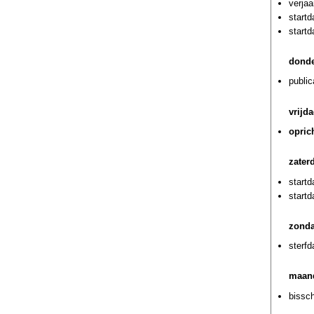
verja
start
start
donde
public
vrijd
opric
zater
startd
start
zonda
sterf
maand
bissch