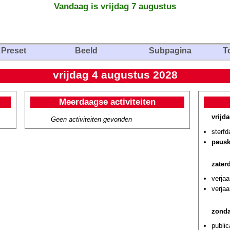
Vandaag is vrijdag 7 augustus
Preset
Beeld
Subpagina
T
vrijdag 4 augustus 2028
Meerdaagse activiteiten
vrijd
Geen activiteiten gevonden
sterf
pausk
zater
verjaa
verjaa
zonda
public