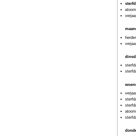
sterf
atoom
verjaa
maand
herde
verja
dinsd
sterf
sterf
woens
verja
sterfd
sterf
atoom
sterfd
donde