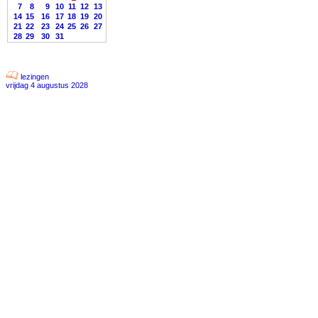
7
8
9
10
11
12
13
14
15
16
17
18
19
20
21
22
23
24
25
26
27
28
29
30
31
lezingen
vrijdag 4 augustus 2028