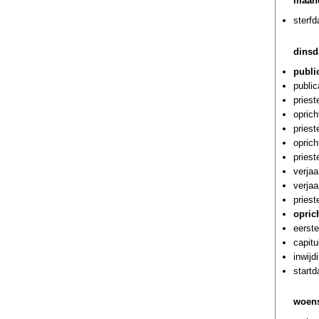
maand
sterf
dinsd
publi
public
priest
oprich
pries
oprich
priest
verja
verja
priest
oprich
eerste
capitu
inwijd
start
woens