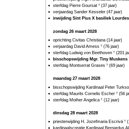
sterfdag Pierre Goursat
†
(37 jaar)
verjaardag Sander Kesseler (47 jaar)
inwijding Sint Pius X basiliek Lourdes 
zondag 26 maart 2028
oprichting Civitas Christiana (14 jaar)
verjaardag David Amess
†
(76 jaar)
sterfdag Ludwig von Beethoven
†
(201 ja
bisschopswijding Mgr. Tiny Muskens
sterfdag Montserrat Grases
†
(69 jaar)
maandag 27 maart 2028
bisschopswijding Kardinaal Peter Turkson
sterfdag Maurits Cornelis Escher
†
(56 ja
sterfdag Mother Angelica
†
(12 jaar)
dinsdag 28 maart 2028
priesterwijding H. Jozefmaria Escrivá
†
(
kardinaalscreatie Kardinaal Bernardus Al