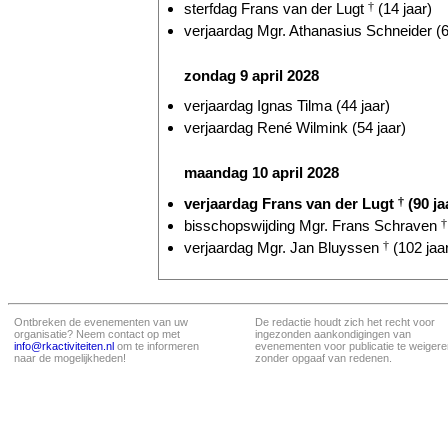
sterfdag Frans van der Lugt
†
(14 jaar)
verjaardag Mgr. Athanasius Schneider (6
zondag 9 april 2028
verjaardag Ignas Tilma (44 jaar)
verjaardag René Wilmink (54 jaar)
maandag 10 april 2028
verjaardag Frans van der Lugt
†
(90 ja
bisschopswijding Mgr. Frans Schraven
†
verjaardag Mgr. Jan Bluyssen
†
(102 jaa
Ontbreken de evenementen van uw
De redactie houdt zich het recht voor
organisatie? Neem contact op met
ingezonden aankondigingen van
info@rkactiviteiten.nl
om te informeren
evenementen voor publicatie te weigere
naar de mogelijkheden!
zonder opgaaf van redenen.