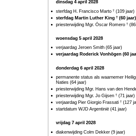
dinsdag 4 april 2028
sterfdag H. Francisco Marto
†
(109 jaar)
sterfdag Martin Luther King
†
(60 jaar)
priesterwijding Mgr. Óscar Romero
†
(86 
woensdag 5 april 2028
verjaardag Jeroen Smith (65 jaar)
verjaardag Roderick Vonhögen (60 jaa
donderdag 6 april 2028
permanente status als waarnemer Heilige
Naties (64 jaar)
priesterwijding Mgr. Hans van den Hende
priesterwijding Mgr. Jo Gijsen
†
(71 jaar)
verjaardag Pier Giorgio Frassati
†
(127 ja
startdatum WJD Argentinië (41 jaar)
vrijdag 7 april 2028
diakenwijding Colm Dekker (9 jaar)