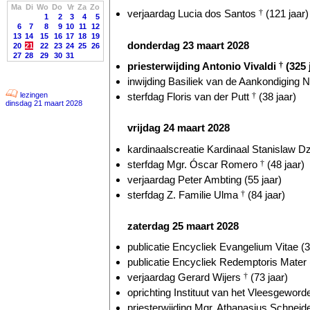
Ma
Di
Wo
Do
Vr
Za
Zo
verjaardag Lucia dos Santos
†
(121 jaar)
1
2
3
4
5
6
7
8
9
10
11
12
13
14
15
16
17
18
19
donderdag 23 maart 2028
20
21
22
23
24
25
26
27
28
29
30
31
priesterwijding Antonio Vivaldi
†
(325 
inwijding Basiliek van de Aankondiging N
sterfdag Floris van der Putt
†
(38 jaar)
lezingen
dinsdag 21 maart 2028
vrijdag 24 maart 2028
kardinaalscreatie Kardinaal Stanislaw Dz
sterfdag Mgr. Óscar Romero
†
(48 jaar)
verjaardag Peter Ambting (55 jaar)
sterfdag Z. Familie Ulma
†
(84 jaar)
zaterdag 25 maart 2028
publicatie Encycliek Evangelium Vitae (3
publicatie Encycliek Redemptoris Mater 
verjaardag Gerard Wijers
†
(73 jaar)
oprichting Instituut van het Vleesgeword
priesterwijding Mgr. Athanasius Schneide