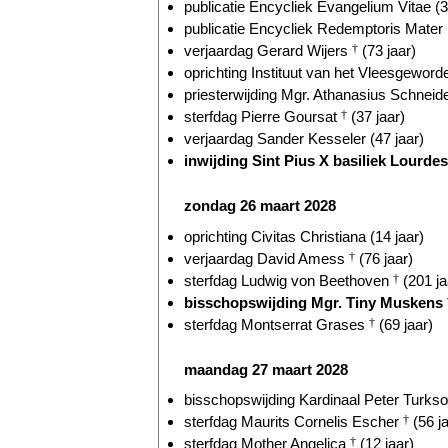
publicatie Encycliek Evangelium Vitae (3
publicatie Encycliek Redemptoris Mater 
verjaardag Gerard Wijers
†
(73 jaar)
oprichting Instituut van het Vleesgeword
priesterwijding Mgr. Athanasius Schneide
sterfdag Pierre Goursat
†
(37 jaar)
verjaardag Sander Kesseler (47 jaar)
inwijding Sint Pius X basiliek Lourdes 
zondag 26 maart 2028
oprichting Civitas Christiana (14 jaar)
verjaardag David Amess
†
(76 jaar)
sterfdag Ludwig von Beethoven
†
(201 ja
bisschopswijding Mgr. Tiny Muskens
sterfdag Montserrat Grases
†
(69 jaar)
maandag 27 maart 2028
bisschopswijding Kardinaal Peter Turkson
sterfdag Maurits Cornelis Escher
†
(56 ja
sterfdag Mother Angelica
†
(12 jaar)