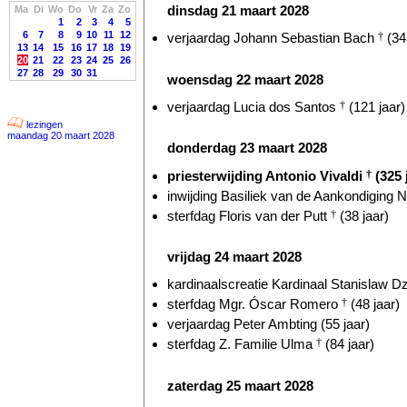
dinsdag 21 maart 2028
Ma
Di
Wo
Do
Vr
Za
Zo
1
2
3
4
5
6
7
8
9
10
11
12
verjaardag Johann Sebastian Bach
†
(34
13
14
15
16
17
18
19
20
21
22
23
24
25
26
27
28
29
30
31
woensdag 22 maart 2028
verjaardag Lucia dos Santos
†
(121 jaar)
lezingen
maandag 20 maart 2028
donderdag 23 maart 2028
priesterwijding Antonio Vivaldi
†
(325 
inwijding Basiliek van de Aankondiging N
sterfdag Floris van der Putt
†
(38 jaar)
vrijdag 24 maart 2028
kardinaalscreatie Kardinaal Stanislaw Dz
sterfdag Mgr. Óscar Romero
†
(48 jaar)
verjaardag Peter Ambting (55 jaar)
sterfdag Z. Familie Ulma
†
(84 jaar)
zaterdag 25 maart 2028