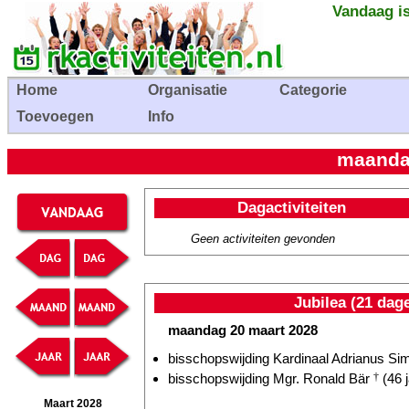
Vandaag is
Home
Organisatie
Categorie
Toevoegen
Info
maanda
Dagactiviteiten
Geen activiteiten gevonden
Jubilea (21 dag
maandag 20 maart 2028
bisschopswijding Kardinaal Adrianus Si
bisschopswijding Mgr. Ronald Bär
†
(46 j
Maart 2028