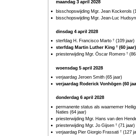
maandag 3 april 2028
bisschopswijding Mgr. Jean Kockerols (1
bisschopswijding Mgr. Jean-Luc Hudsyn 
dinsdag 4 april 2028
sterfdag H. Francisco Marto
†
(109 jaar)
sterfdag Martin Luther King
†
(60 jaar)
priesterwijding Mgr. Óscar Romero
†
(86 
woensdag 5 april 2028
verjaardag Jeroen Smith (65 jaar)
verjaardag Roderick Vonhögen (60 jaa
donderdag 6 april 2028
permanente status als waarnemer Heilige
Naties (64 jaar)
priesterwijding Mgr. Hans van den Hende
priesterwijding Mgr. Jo Gijsen
†
(71 jaar)
verjaardag Pier Giorgio Frassati
†
(127 ja