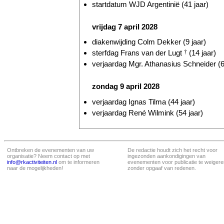
startdatum WJD Argentinië (41 jaar)
vrijdag 7 april 2028
diakenwijding Colm Dekker (9 jaar)
sterfdag Frans van der Lugt
†
(14 jaar)
verjaardag Mgr. Athanasius Schneider (6
zondag 9 april 2028
verjaardag Ignas Tilma (44 jaar)
verjaardag René Wilmink (54 jaar)
Ontbreken de evenementen van uw
De redactie houdt zich het recht voor
organisatie? Neem contact op met
ingezonden aankondigingen van
info@rkactiviteiten.nl
om te informeren
evenementen voor publicatie te weigere
naar de mogelijkheden!
zonder opgaaf van redenen.