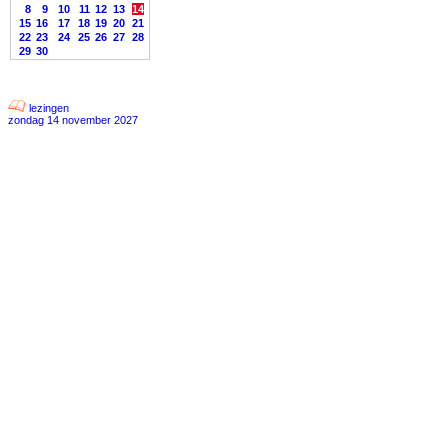
8
9
10
11
12
13
14
15
16
17
18
19
20
21
22
23
24
25
26
27
28
29
30
lezingen
zondag 14 november 2027