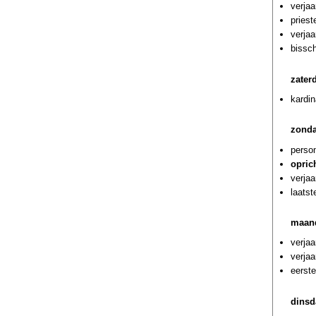
verjaa
priest
verja
bissc
zater
kardi
zonda
person
opric
verjaa
laatst
maan
verja
verja
eerste
dinsd