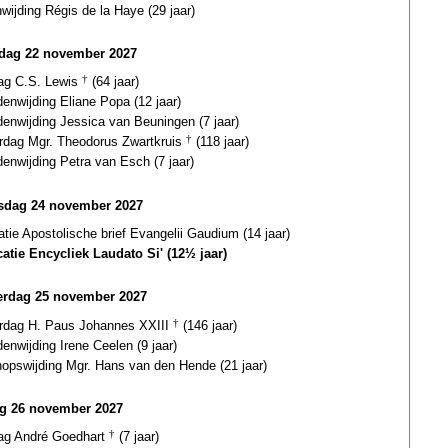
wijding Régis de la Haye (29 jaar)
dag 22 november 2027
dag C.S. Lewis
†
(64 jaar)
enwijding Eliane Popa (12 jaar)
enwijding Jessica van Beuningen (7 jaar)
ardag Mgr. Theodorus Zwartkruis
†
(118 jaar)
enwijding Petra van Esch (7 jaar)
dag 24 november 2027
atie Apostolische brief Evangelii Gaudium (14 jaar)
catie Encycliek Laudato Si' (12½ jaar)
rdag 25 november 2027
ardag H. Paus Johannes XXIII
†
(146 jaar)
nwijding Irene Ceelen (9 jaar)
hopswijding Mgr. Hans van den Hende (21 jaar)
ag 26 november 2027
dag André Goedhart
†
(7 jaar)