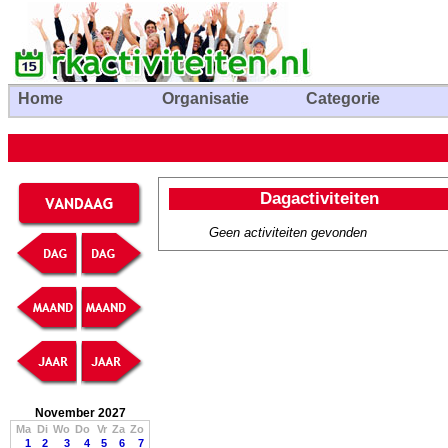
Home
Organisatie
Categorie
Dagactiviteiten
Geen activiteiten gevonden
November 2027
Ma
Di
Wo
Do
Vr
Za
Zo
1
2
3
4
5
6
7