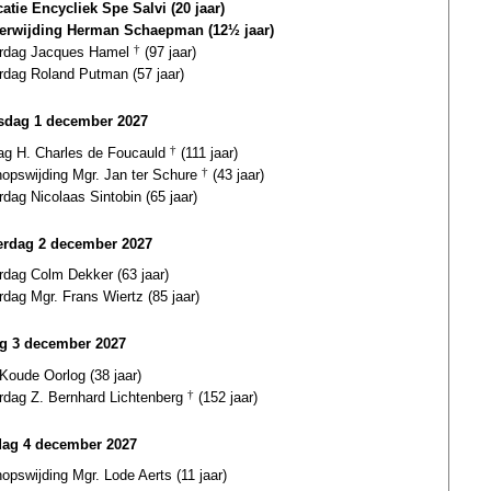
catie Encycliek Spe Salvi (20 jaar)
terwijding Herman Schaepman (12½ jaar)
ardag Jacques Hamel
†
(97 jaar)
rdag Roland Putman (57 jaar)
dag 1 december 2027
dag H. Charles de Foucauld
†
(111 jaar)
hopswijding Mgr. Jan ter Schure
†
(43 jaar)
rdag Nicolaas Sintobin (65 jaar)
rdag 2 december 2027
rdag Colm Dekker (63 jaar)
rdag Mgr. Frans Wiertz (85 jaar)
ag 3 december 2027
Koude Oorlog (38 jaar)
ardag Z. Bernhard Lichtenberg
†
(152 jaar)
dag 4 december 2027
opswijding Mgr. Lode Aerts (11 jaar)