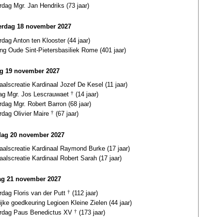
rdag Mgr. Jan Hendriks (73 jaar)
rdag 18 november 2027
rdag Anton ten Klooster (44 jaar)
ing Oude Sint-Pietersbasiliek Rome (401 jaar)
ag 19 november 2027
aalscreatie Kardinaal Jozef De Kesel (11 jaar)
dag Mgr. Jos Lescrauwaet
†
(14 jaar)
rdag Mgr. Robert Barron (68 jaar)
rdag Olivier Maire
†
(67 jaar)
dag 20 november 2027
aalscreatie Kardinaal Raymond Burke (17 jaar)
aalscreatie Kardinaal Robert Sarah (17 jaar)
g 21 november 2027
rdag Floris van der Putt
†
(112 jaar)
ijke goedkeuring Legioen Kleine Zielen (44 jaar)
ardag Paus Benedictus XV
†
(173 jaar)