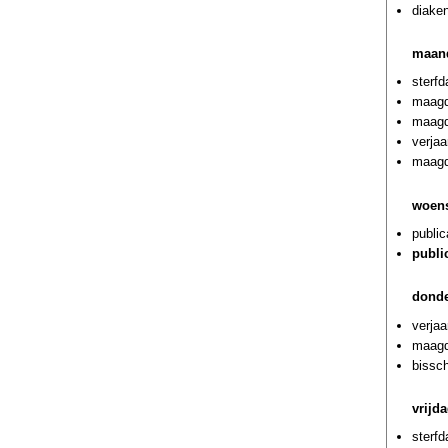
diaken
maan
sterf
maagd
maagd
verja
maagd
woens
public
publi
donde
verja
maagde
bissc
vrijd
sterf