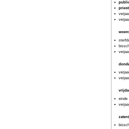
publi
pries
verja
verjaa
woens
sterf
bissc
verjaa
donde
verjaa
verjaa
vrijd
einde 
verja
zater
bissch