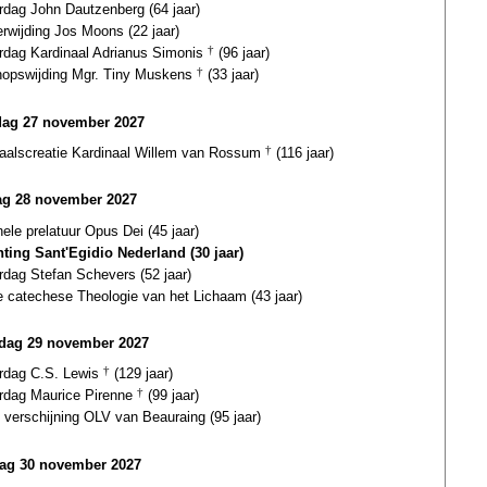
rdag John Dautzenberg (64 jaar)
erwijding Jos Moons (22 jaar)
ardag Kardinaal Adrianus Simonis
†
(96 jaar)
hopswijding Mgr. Tiny Muskens
†
(33 jaar)
dag 27 november 2027
naalscreatie Kardinaal Willem van Rossum
†
(116 jaar)
g 28 november 2027
ele prelatuur Opus Dei (45 jaar)
hting Sant'Egidio Nederland (30 jaar)
rdag Stefan Schevers (52 jaar)
e catechese Theologie van het Lichaam (43 jaar)
dag 29 november 2027
ardag C.S. Lewis
†
(129 jaar)
ardag Maurice Pirenne
†
(99 jaar)
 verschijning OLV van Beauraing (95 jaar)
ag 30 november 2027