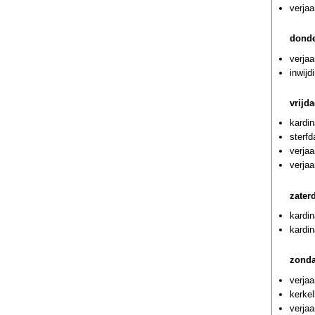
verjaa
donde
verjaa
inwijd
vrijd
kardin
sterf
verjaa
verjaa
zater
kardin
kardin
zonda
verjaa
kerkel
verja