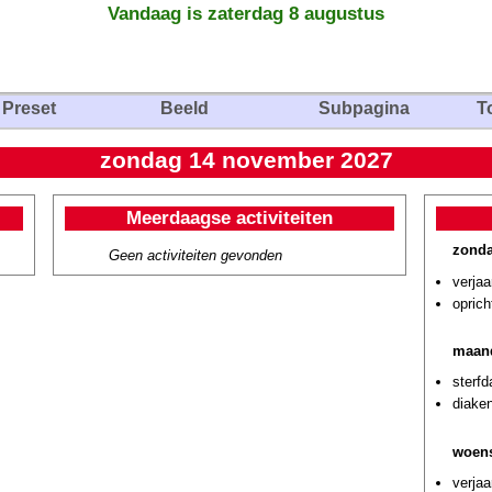
Vandaag is zaterdag 8 augustus
Preset
Beeld
Subpagina
T
zondag 14 november 2027
Meerdaagse activiteiten
zonda
Geen activiteiten gevonden
verja
oprich
maan
sterf
diaken
woens
verjaa