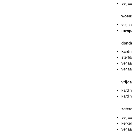
verjaa
woen
verjaa
inwij
donde
kardi
sterf
verjaa
verjaa
vrijd
kardin
kardin
zater
verjaa
kerkel
verja