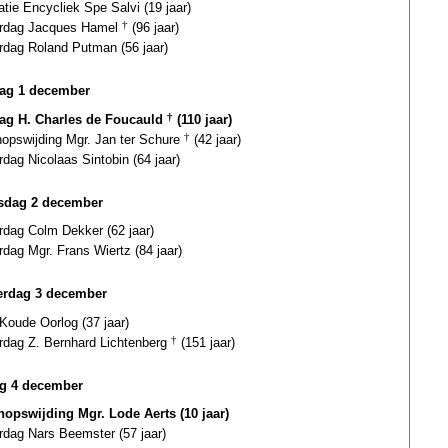
atie Encycliek Spe Salvi (19 jaar)
ardag Jacques Hamel
†
(96 jaar)
rdag Roland Putman (56 jaar)
ag 1 december
dag H. Charles de Foucauld
†
(110 jaar)
hopswijding Mgr. Jan ter Schure
†
(42 jaar)
rdag Nicolaas Sintobin (64 jaar)
sdag 2 december
rdag Colm Dekker (62 jaar)
rdag Mgr. Frans Wiertz (84 jaar)
rdag 3 december
Koude Oorlog (37 jaar)
ardag Z. Bernhard Lichtenberg
†
(151 jaar)
ag 4 december
hopswijding Mgr. Lode Aerts (10 jaar)
rdag Nars Beemster (57 jaar)