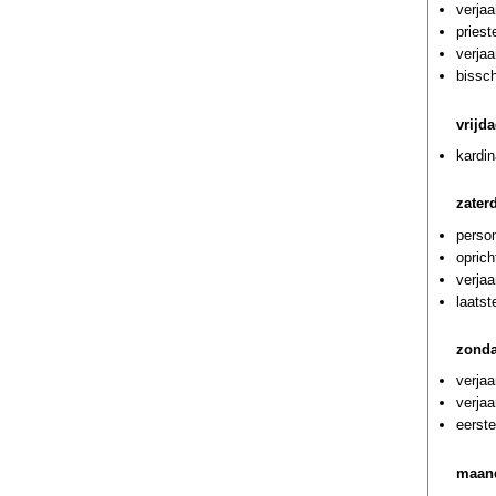
verjaa
priest
verja
bissc
vrijd
kardi
zater
person
oprich
verjaa
laatst
zond
verja
verja
eerste
maan