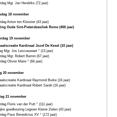
rdag Mgr. Jan Hendriks (72 jaar)
sdag 18 november
rdag Anton ten Klooster (43 jaar)
ding Oude Sint-Pietersbasiliek Rome (400 jaar)
rdag 19 november
naalscreatie Kardinaal Jozef De Kesel (10 jaar)
dag Mgr. Jos Lescrauwaet
†
(13 jaar)
rdag Mgr. Robert Barron (67 jaar)
rdag Olivier Maire
†
(66 jaar)
ag 20 november
aalscreatie Kardinaal Raymond Burke (16 jaar)
aalscreatie Kardinaal Robert Sarah (16 jaar)
dag 21 november
rdag Floris van der Putt
†
(111 jaar)
ijke goedkeuring Legioen Kleine Zielen (43 jaar)
ardag Paus Benedictus XV
†
(172 jaar)