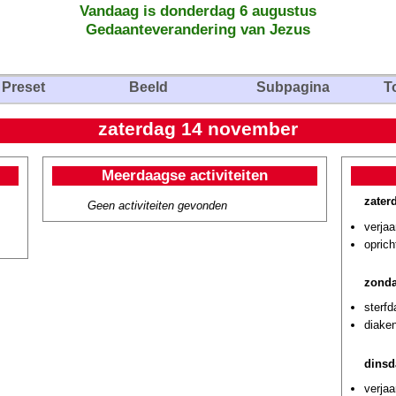
Vandaag is donderdag 6 augustus
Gedaanteverandering van Jezus
Preset
Beeld
Subpagina
T
zaterdag 14 november
Meerdaagse activiteiten
zater
Geen activiteiten gevonden
verja
oprich
zond
sterf
diaken
dinsd
verjaa