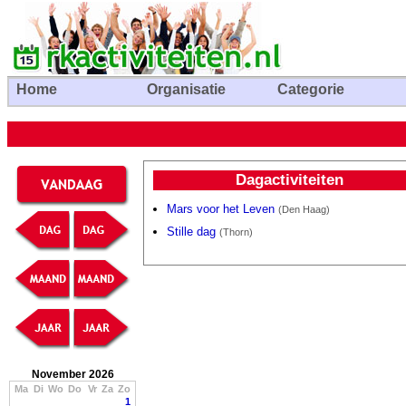
Home
Organisatie
Categorie
Dagactiviteiten
Mars voor het Leven
(Den Haag)
Stille dag
(Thorn)
November 2026
Ma
Di
Wo
Do
Vr
Za
Zo
1