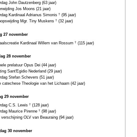
rdag John Dautzenberg (63 jaar)
erwijding Jos Moons (21 jaar)
ardag Kardinaal Adrianus Simonis
†
(95 jaar)
hopswijding Mgr. Tiny Muskens
†
(32 jaar)
ag 27 november
naalscreatie Kardinaal Willem van Rossum
†
(115 jaar)
dag 28 november
ele prelatuur Opus Dei (44 jaar)
ting Sant'Egidio Nederland (29 jaar)
rdag Stefan Schevers (51 jaar)
e catechese Theologie van het Lichaam (42 jaar)
ag 29 november
ardag C.S. Lewis
†
(128 jaar)
ardag Maurice Pirenne
†
(98 jaar)
 verschijning OLV van Beauraing (94 jaar)
dag 30 november