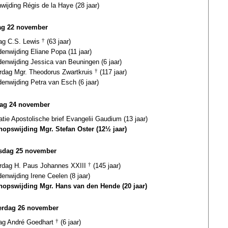
wijding Régis de la Haye (28 jaar)
ag 22 november
dag C.S. Lewis
†
(63 jaar)
nwijding Eliane Popa (11 jaar)
enwijding Jessica van Beuningen (6 jaar)
ardag Mgr. Theodorus Zwartkruis
†
(117 jaar)
enwijding Petra van Esch (6 jaar)
ag 24 november
atie Apostolische brief Evangelii Gaudium (13 jaar)
hopswijding Mgr. Stefan Oster (12½ jaar)
sdag 25 november
ardag H. Paus Johannes XXIII
†
(145 jaar)
nwijding Irene Ceelen (8 jaar)
hopswijding Mgr. Hans van den Hende (20 jaar)
rdag 26 november
dag André Goedhart
†
(6 jaar)