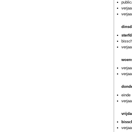
public
verja
verjaa
dinsd
sterf
bissc
verjaa
woen
verjaa
verjaa
donde
einde 
verja
vrijd
bissc
verjaa