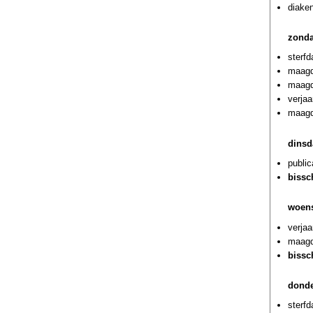
diaken
zond
sterf
maagde
maagd
verja
maagd
dinsd
public
bissc
woen
verja
maagde
bissc
donde
sterf