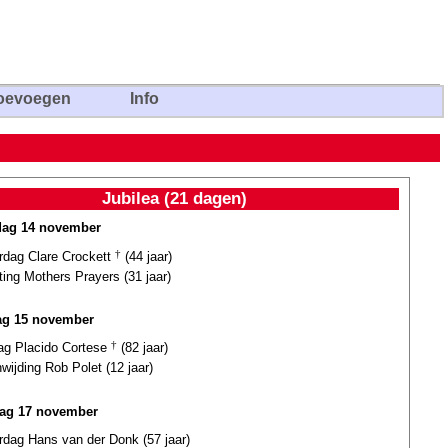
oevoegen
Info
Jubilea (21 dagen)
dag 14 november
ardag Clare Crockett
†
(44 jaar)
ting Mothers Prayers (31 jaar)
ag 15 november
dag Placido Cortese
†
(82 jaar)
wijding Rob Polet (12 jaar)
ag 17 november
rdag Hans van der Donk (57 jaar)