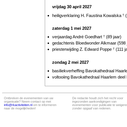
vrijdag 30 april 2027
heiligverklaring H. Faustina Kowalska
†
(
zaterdag 1 mei 2027
verjaardag André Goedhart
†
(89 jaar)
gedachtenis Bloedwonder Alkmaar (598 
priesterwijding Z. Edward Poppe
†
(111 j
zondag 2 mei 2027
basiliekverheffing Bavokathedraal Haarl
voltooiing Bavokathedraal Haarlem deel I
Ontbreken de evenementen van uw
De redactie houdt zich het recht voor
organisatie? Neem contact op met
ingezonden aankondigingen van
info@rkactiviteiten.nl
om te informeren
evenementen voor publicatie te weigere
naar de mogelijkheden!
zonder opgaaf van redenen.