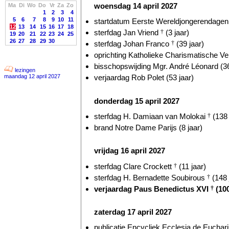
woensdag 14 april 2027
Ma
Di
Wo
Do
Vr
Za
Zo
1
2
3
4
5
6
7
8
9
10
11
startdatum Eerste Wereldjongerendagen 
12
13
14
15
16
17
18
sterfdag Jan Vriend
†
(3 jaar)
19
20
21
22
23
24
25
26
27
28
29
30
sterfdag Johan Franco
†
(39 jaar)
oprichting Katholieke Charismatische Ve
bisschopswijding Mgr. André Léonard (36
lezingen
maandag 12 april 2027
verjaardag Rob Polet (53 jaar)
donderdag 15 april 2027
sterfdag H. Damiaan van Molokai
†
(138 
brand Notre Dame Parijs (8 jaar)
vrijdag 16 april 2027
sterfdag Clare Crockett
†
(11 jaar)
sterfdag H. Bernadette Soubirous
†
(148 
verjaardag Paus Benedictus XVI
†
(100
zaterdag 17 april 2027
publicatie Encycliek Ecclesia de Eucharis