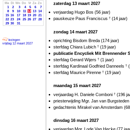
zaterdag 13 maart 2027
Ma
Di
Wo
Do
Vr
Za
Zo
1
2
3
4
5
6
7
8
9
10
11
12
13
14
verjaardag Hugo Bos (56 jaar)
15
16
17
18
19
20
21
pauskeuze Paus Franciscus
†
(14 jaar)
22
23
24
25
26
27
28
29
30
31
zondag 14 maart 2027
oprichting Bisdom Breda (174 jaar)
lezingen
vrijdag 12 maart 2027
sterfdag Chiara Lubich
†
(19 jaar)
publicatie Encycliek Mit Brennender S
sterfdag Gerard Wijers
†
(1 jaar)
sterfdag Kardinaal Godfried Danneels
†
(
sterfdag Maurice Pirenne
†
(19 jaar)
maandag 15 maart 2027
verjaardag H. Daniele Comboni
†
(196 ja
priesterwijding Mgr. Jan van Burgsteden 
gedachtenis Mirakel van Amsterdam (682
dinsdag 16 maart 2027
verjaardag Mgr. Lode Van Hecke (77 jaa