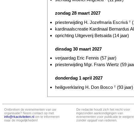
zondag 28 maart 2027
priesterwijding H. Jozefmaria Escrivá
†
(
kardinaalscreatie Kardinaal Bernardus Al
oprichting Uitgeverij Betsaida (14 jaar)
dinsdag 30 maart 2027
verjaardag Eric Fennis (57 jaar)
priesterwijding Mgr. Frans Wiertz (59 jaa
donderdag 1 april 2027
heiligverklaring H. Don Bosco
†
(93 jaar)
Ontbreken de evenementen van uw
De redactie houdt zich het recht voor
organisatie? Neem contact op met
ingezonden aankondigingen van
info@rkactiviteiten.nl
om te informeren
evenementen voor publicatie te weigere
naar de mogelijkheden!
zonder opgaaf van redenen.