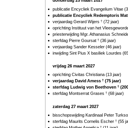
donderdag 25 maart 2027
publicatie Encycliek Evangelium Vitae (3
publicatie Encycliek Redemptoris Mate
verjaardag Gerard Wijers
†
(72 jaar)
oprichting Instituut van het Vleesgeword
priesterwijding Mgr. Athanasius Schneide
sterfdag Pierre Goursat
†
(36 jaar)
verjaardag Sander Kesseler (46 jaar)
inwijding Sint Pius X basiliek Lourdes (69
vrijdag 26 maart 2027
oprichting Civitas Christiana (13 jaar)
verjaardag David Amess
†
(75 jaar)
sterfdag Ludwig von Beethoven
†
(200
sterfdag Montserrat Grases
†
(68 jaar)
zaterdag 27 maart 2027
bisschopswijding Kardinaal Peter Turkson
sterfdag Maurits Cornelis Escher
†
(55 ja
sterfdag Mother Angelica
†
(11 jaar)