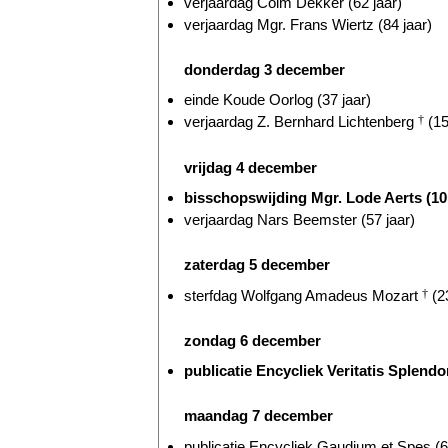
verjaardag Colm Dekker (62 jaar)
verjaardag Mgr. Frans Wiertz (84 jaar)
donderdag 3 december
einde Koude Oorlog (37 jaar)
verjaardag Z. Bernhard Lichtenberg
†
(15
vrijdag 4 december
bisschopswijding Mgr. Lode Aerts (10 
verjaardag Nars Beemster (57 jaar)
zaterdag 5 december
sterfdag Wolfgang Amadeus Mozart
†
(23
zondag 6 december
publicatie Encycliek Veritatis Splend
maandag 7 december
publicatie Encycliek Gaudium et Spes (6