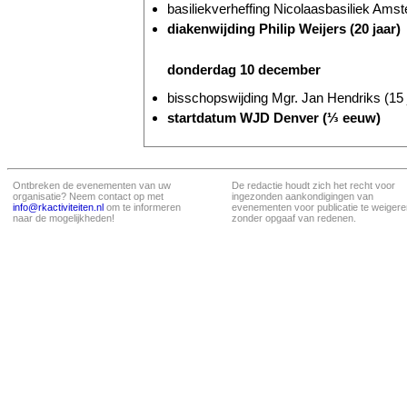
basiliekverheffing Nicolaasbasiliek Amst
diakenwijding Philip Weijers (20 jaar)
donderdag 10 december
bisschopswijding Mgr. Jan Hendriks (15 
startdatum WJD Denver (⅓ eeuw)
Ontbreken de evenementen van uw
De redactie houdt zich het recht voor
organisatie? Neem contact op met
ingezonden aankondigingen van
info@rkactiviteiten.nl
om te informeren
evenementen voor publicatie te weigere
naar de mogelijkheden!
zonder opgaaf van redenen.