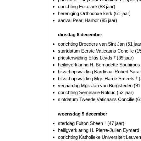
oprichting Focolare (83 jaar)
hereniging Orthodoxe kerk (61 jaar)
aanval Pearl Harbor (85 jaar)
dinsdag 8 december
oprichting Broeders van Sint Jan (51 jaar
startdatum Eerste Vaticaans Concilie (15
priesterwijding Elias Leyds
†
(39 jaar)
heiligverklaring H. Bernadette Soubirou
bisschopswijding Kardinaal Robert Sarah
bisschopswijding Mgr. Harrie Smeets
†
(
verjaardag Mgr. Jan van Burgsteden (91 
oprichting Seminarie Rolduc (52 jaar)
slotdatum Tweede Vaticaans Concilie (61
woensdag 9 december
sterfdag Fulton Sheen
†
(47 jaar)
heiligverklaring H. Pierre-Julien Eymard
oprichting Katholieke Universiteit Leuven