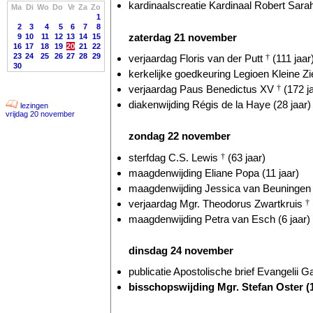
kardinaalscreatie Kardinaal Robert Sarah
Ma
Di
Wo
Do
Vr
Za
Zo
1
2
3
4
5
6
7
8
zaterdag 21 november
9
10
11
12
13
14
15
16
17
18
19
20
21
22
23
24
25
26
27
28
29
verjaardag Floris van der Putt
†
(111 jaar
30
kerkelijke goedkeuring Legioen Kleine Zie
verjaardag Paus Benedictus XV
†
(172 j
diakenwijding Régis de la Haye (28 jaar)
lezingen
vrijdag 20 november
zondag 22 november
sterfdag C.S. Lewis
†
(63 jaar)
maagdenwijding Eliane Popa (11 jaar)
maagdenwijding Jessica van Beuningen (
verjaardag Mgr. Theodorus Zwartkruis
†
maagdenwijding Petra van Esch (6 jaar)
dinsdag 24 november
publicatie Apostolische brief Evangelii G
bisschopswijding Mgr. Stefan Oster (