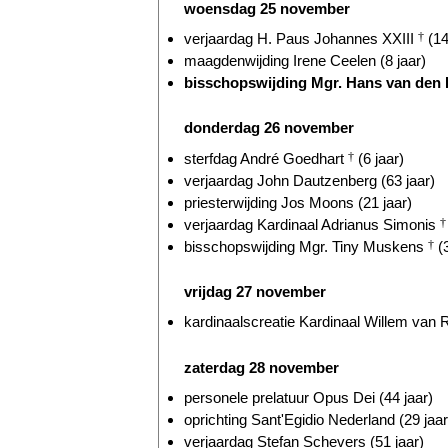
woensdag 25 november
verjaardag H. Paus Johannes XXIII
†
(14
maagdenwijding Irene Ceelen (8 jaar)
bisschopswijding Mgr. Hans van den H
donderdag 26 november
sterfdag André Goedhart
†
(6 jaar)
verjaardag John Dautzenberg (63 jaar)
priesterwijding Jos Moons (21 jaar)
verjaardag Kardinaal Adrianus Simonis
†
bisschopswijding Mgr. Tiny Muskens
†
(3
vrijdag 27 november
kardinaalscreatie Kardinaal Willem va
zaterdag 28 november
personele prelatuur Opus Dei (44 jaar)
oprichting Sant'Egidio Nederland (29 jaar
verjaardag Stefan Schevers (51 jaar)