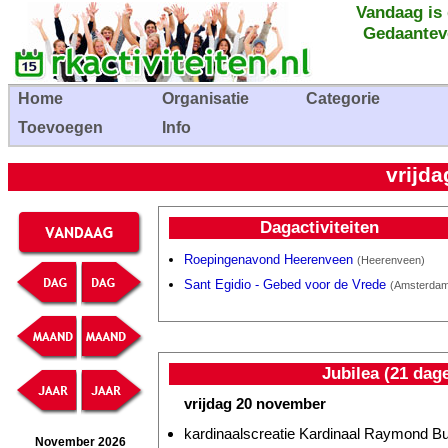
Vandaag is
Gedaantev
Home
Organisatie
Categorie
Toevoegen
Info
vrijd
Dagactiviteiten
Roepingenavond Heerenveen
(Heerenveen)
Sant Egidio - Gebed voor de Vrede
(Amsterda
Jubilea (21 dag
vrijdag 20 november
kardinaalscreatie Kardinaal Raymond Bur
November 2026