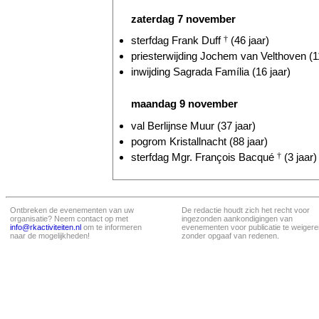
zaterdag 7 november
sterfdag Frank Duff
†
(46 jaar)
priesterwijding Jochem van Velthoven (11
inwijding Sagrada Família (16 jaar)
maandag 9 november
val Berlijnse Muur (37 jaar)
pogrom Kristallnacht (88 jaar)
sterfdag Mgr. François Bacqué
†
(3 jaar)
Ontbreken de evenementen van uw
De redactie houdt zich het recht voor
organisatie? Neem contact op met
ingezonden aankondigingen van
info@rkactiviteiten.nl
om te informeren
evenementen voor publicatie te weigere
naar de mogelijkheden!
zonder opgaaf van redenen.