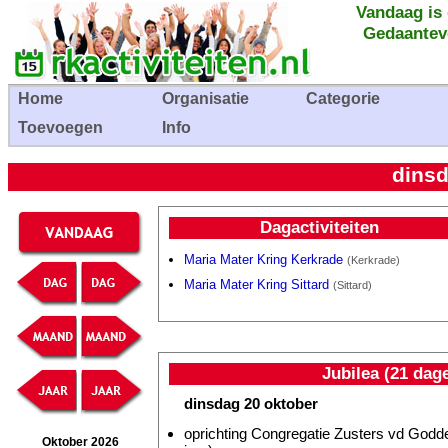
Vandaag is
Gedaantev
Home
Organisatie
Categorie
Toevoegen
Info
dinsd
Dagactiviteiten
Maria Mater Kring Kerkrade
(Kerkrade)
Maria Mater Kring Sittard
(Sittard)
Jubilea (21 dag
dinsdag 20 oktober
oprichting Congregatie Zusters vd Godde
Oktober 2026