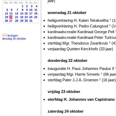
jaar)
Ma
Di
Wo
Do
Vr
Za
Zo
1
2
3
4
5
6
7
8
9
10
11
woensdag 21 oktober
12
13
14
15
16
17
18
19
20
21
22
23
24
25
heiligverklaring H. Kateri Tekakwitha
†
(1
26
27
28
29
30
31
heiligverklaring H. Pedro Calungsod
†
(14
kardinaalscreatie Kardinaal George Pell
lezingen
kardinaalscreatie Kardinaal Peter Turkso
dinsdag 20 oktober
sterfdag Mgr. Theodorus Zwartkruis
†
(43
verjaardag Quinten Kerckhofs (33 jaar)
donderdag 22 oktober
inauguratie H. Paus Johannes Paulus II
verjaardag Mgr. Harrie Smeets
†
(66 jaar
sterfdag Pater J.J.A. Groenen
†
(16 jaar)
vrijdag 23 oktober
sterfdag H. Johannes van Capistrano
zaterdag 24 oktober