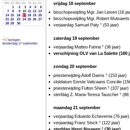
vrijdag 18 september
Ma
Di
Wo
Do
Vr
Za
Zo
1
2
3
4
5
6
7
8
9
10
11
12
13
bisschopswijding Mgr. Jan Liesen (16 jaa
14
15
16
17
18
19
20
bisschopswijding Mgr. Robert Mutsaerts 
21
22
23
24
25
26
27
28
29
30
verjaardag Samuel Paty
†
(53 jaar)
zaterdag 19 september
lezingen
donderdag 17 september
verjaardag Matteo Farina
†
(36 jaar)
verschijning OLV van La Salette (180 j
zondag 20 september
priesterwijding Adolf Daens
†
(153 jaar)
slotdatum Eerste Vaticaans Concilie (156
priesterwijding Fulton Sheen
†
(107 jaar)
sterfdag Z. Maria-Teresa Tauscher
†
(88 
maandag 21 september
verjaardag Eduardo Echeverria (76 jaar)
verjaardag Franz Stock
†
(122 jaar)
sterfdag Henri Nouwen
†
(30 jaar)