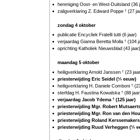
hereniging Oost- en West-Duitsland (36 j
zaligverklaring Z. Edward Poppe
†
(27 ja
zondag 4 oktober
publicatie Encycliek Fratelli tutti (6 jaar)
verjaardag Gianna Beretta Molla
†
(104 j
oprichting Katholiek Nieuwsblad (43 jaar
maandag 5 oktober
heiligverklaring Arnold Janssen
†
(23 jaar
priesterwijding Eric Seidel (⅓ eeuw)
heiligverklaring H. Daniele Comboni
†
(23
sterfdag H. Faustina Kowalska
†
(88 jaar
verjaardag Jacob Ydema
†
(125 jaar)
priesterwijding Mgr. Robert Mutsaert
priesterwijding Mgr. Ron van den Ho
priesterwijding Roland Kerssemakers
priesterwijding Ruud Verheggen (⅓ e