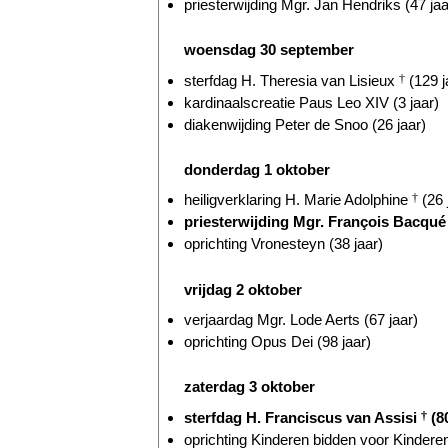
priesterwijding Mgr. Jan Hendriks (47 jaa
woensdag 30 september
sterfdag H. Theresia van Lisieux
†
(129 j
kardinaalscreatie Paus Leo XIV (3 jaar)
diakenwijding Peter de Snoo (26 jaar)
donderdag 1 oktober
heiligverklaring H. Marie Adolphine
†
(26 
priesterwijding Mgr. François Bacqu
oprichting Vronesteyn (38 jaar)
vrijdag 2 oktober
verjaardag Mgr. Lode Aerts (67 jaar)
oprichting Opus Dei (98 jaar)
zaterdag 3 oktober
sterfdag H. Franciscus van Assisi
†
(80
oprichting Kinderen bidden voor Kinderen