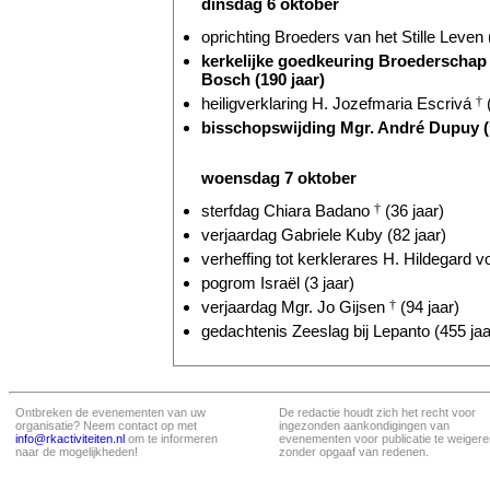
dinsdag 6 oktober
oprichting Broeders van het Stille Leven (
kerkelijke goedkeuring Broederschap
Bosch (190 jaar)
heiligverklaring H. Jozefmaria Escrivá
†
(
bisschopswijding Mgr. André Dupuy 
woensdag 7 oktober
sterfdag Chiara Badano
†
(36 jaar)
verjaardag Gabriele Kuby (82 jaar)
verheffing tot kerklerares H. Hildegard 
pogrom Israël (3 jaar)
verjaardag Mgr. Jo Gijsen
†
(94 jaar)
gedachtenis Zeeslag bij Lepanto (455 jaa
Ontbreken de evenementen van uw
De redactie houdt zich het recht voor
organisatie? Neem contact op met
ingezonden aankondigingen van
info@rkactiviteiten.nl
om te informeren
evenementen voor publicatie te weigere
naar de mogelijkheden!
zonder opgaaf van redenen.