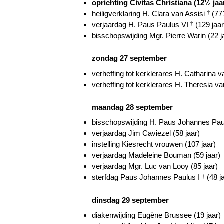
oprichting Civitas Christiana (12½ jaa
heiligverklaring H. Clara van Assisi
†
(771
verjaardag H. Paus Paulus VI
†
(129 jaar
bisschopswijding Mgr. Pierre Warin (22 j
zondag 27 september
verheffing tot kerklerares H. Catharina 
verheffing tot kerklerares H. Theresia v
maandag 28 september
bisschopswijding H. Paus Johannes Pau
verjaardag Jim Caviezel (58 jaar)
instelling Kiesrecht vrouwen (107 jaar)
verjaardag Madeleine Bouman (59 jaar)
verjaardag Mgr. Luc van Looy (85 jaar)
sterfdag Paus Johannes Paulus I
†
(48 j
dinsdag 29 september
diakenwijding Eugène Brussee (19 jaar)