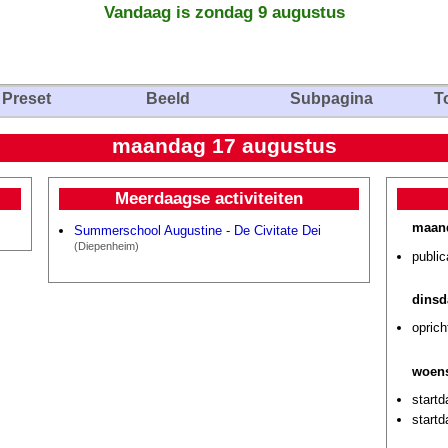
Vandaag is zondag 9 augustus
Preset
Beeld
Subpagina
T
maandag 17 augustus
Meerdaagse activiteiten
maand
Summerschool Augustine - De Civitate Dei
(Diepenheim)
public
dinsd
opric
woens
startd
start