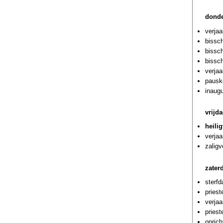
donde
verja
bissch
bissc
bissc
verja
pausk
inaug
vrijd
heili
verja
zalig
zater
sterf
priest
verja
priest
oprich