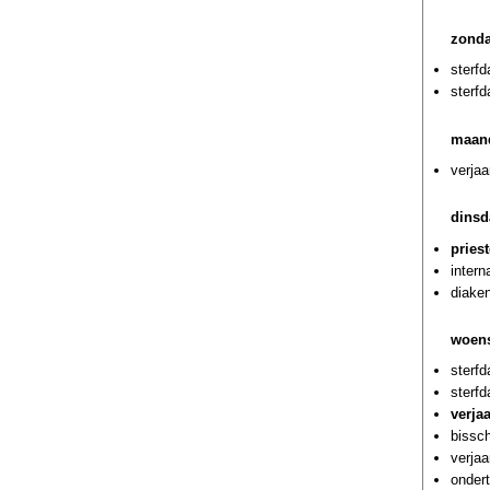
zonda
sterf
sterf
maand
verjaa
dinsd
pries
intern
diaken
woens
sterfd
sterf
verja
bissch
verjaa
ondert