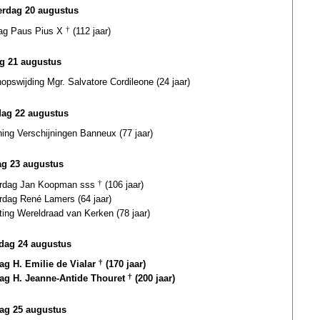
rdag 20 augustus
dag Paus Pius X
†
(112 jaar)
ag 21 augustus
opswijding Mgr. Salvatore Cordileone (24 jaar)
dag 22 augustus
ing Verschijningen Banneux (77 jaar)
g 23 augustus
ardag Jan Koopman sss
†
(106 jaar)
rdag René Lamers (64 jaar)
ting Wereldraad van Kerken (78 jaar)
ag 24 augustus
dag H. Emilie de Vialar
†
(170 jaar)
dag H. Jeanne-Antide Thouret
†
(200 jaar)
ag 25 augustus