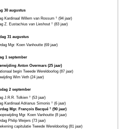
g 30 augustus
dag Kardinaal Willem van Rossum
†
(94 jaar)
dag Z. Eustachius van Lieshout
†
(83 jaar)
ag 31 augustus
rdag Mgr. Koen Vanhoutte (69 jaar)
ag 1 september
terwijding Anton Overmars (25 jaar)
ationaal begin Tweede Wereldoorlog (87 jaar)
wijding Wim Veth (24 jaar)
dag 2 september
ag J.R.R. Tolkien
†
(53 jaar)
dag Kardinaal Adrianus Simonis
†
(6 jaar)
ardag Mgr. François Bacqué
†
(90 jaar)
opswijding Mgr. Koen Vanhoutte (8 jaar)
rdag Philip Weijers (73 jaar)
ekening capitulatie Tweede Wereldoorlog (81 jaar)