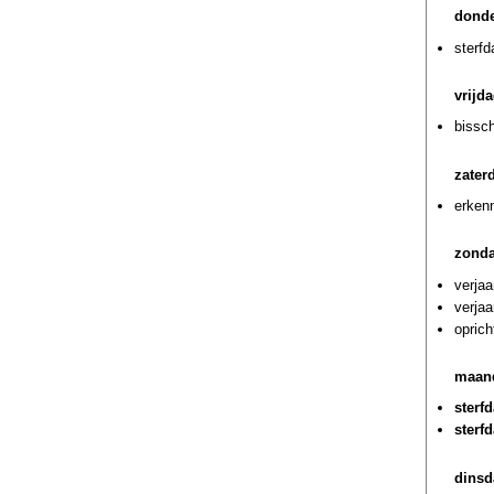
donde
sterf
vrijd
bissch
zater
erkenn
zonda
verja
verjaa
oprich
maand
sterf
sterf
dinsd