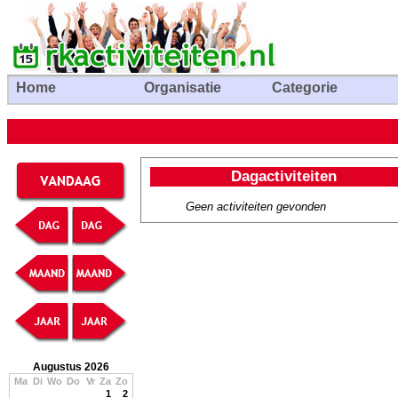
Home
Organisatie
Categorie
Dagactiviteiten
Geen activiteiten gevonden
Augustus 2026
Ma
Di
Wo
Do
Vr
Za
Zo
1
2