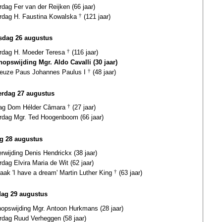
rdag Fer van der Reijken (66 jaar)
ardag H. Faustina Kowalska
†
(121 jaar)
dag 26 augustus
ardag H. Moeder Teresa
†
(116 jaar)
hopswijding Mgr. Aldo Cavalli (30 jaar)
euze Paus Johannes Paulus I
†
(48 jaar)
rdag 27 augustus
dag Dom Hélder Câmara
†
(27 jaar)
ardag Mgr. Ted Hoogenboom (66 jaar)
ag 28 augustus
erwijding Denis Hendrickx (38 jaar)
rdag Elvira Maria de Wit (62 jaar)
aak 'I have a dream' Martin Luther King
†
(63 jaar)
dag 29 augustus
hopswijding Mgr. Antoon Hurkmans (28 jaar)
rdag Ruud Verheggen (58 jaar)