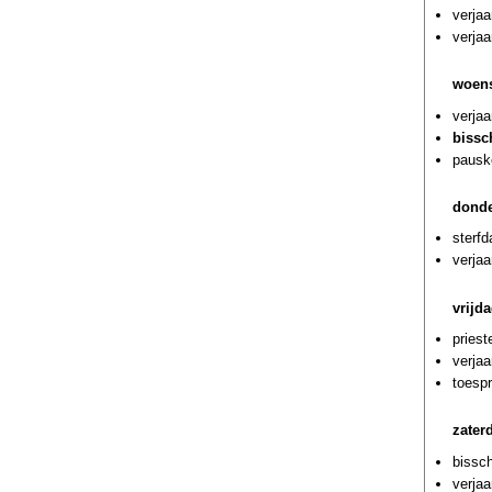
verjaa
verja
woens
verja
bissc
pausk
donde
sterf
verja
vrijd
priest
verjaa
toespr
zater
bissc
verjaa