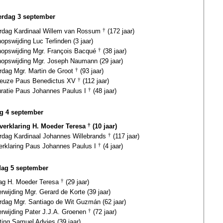
rdag 3 september
ardag Kardinaal Willem van Rossum
†
(172 jaar)
opswijding Luc Terlinden (3 jaar)
hopswijding Mgr. François Bacqué
†
(38 jaar)
hopswijding Mgr. Joseph Naumann (29 jaar)
ardag Mgr. Martin de Groot
†
(93 jaar)
euze Paus Benedictus XV
†
(112 jaar)
uratie Paus Johannes Paulus I
†
(48 jaar)
ag 4 september
gverklaring H. Moeder Teresa
†
(10 jaar)
ardag Kardinaal Johannes Willebrands
†
(117 jaar)
verklaring Paus Johannes Paulus I
†
(4 jaar)
dag 5 september
dag H. Moeder Teresa
†
(29 jaar)
erwijding Mgr. Gerard de Korte (39 jaar)
ardag Mgr. Santiago de Wit Guzmán (62 jaar)
erwijding Pater J.J.A. Groenen
†
(72 jaar)
ting Samuel Advies (39 jaar)